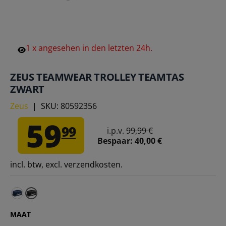
1
x
angesehen
in
den
letzten
24h.
ZEUS TEAMWEAR TROLLEY TEAMTAS
ZWART
Zeus
|
SKU:
80592356
59
99
i.p.v.
99,99 €
Bespaar:
40,00 €
incl. btw, excl. verzendkosten.
Zeus Teamwear trolley teamtas marine – Eén maat voor
MAAT