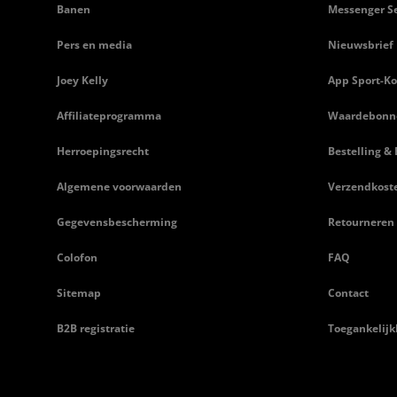
Banen
Messenger Se
Pers en media
Nieuwsbrief
Joey Kelly
App Sport-Ko
Affiliateprogramma
Waardebonn
Herroepingsrecht
Bestelling & 
Algemene voorwaarden
Verzendkost
Gegevensbescherming
Retourneren
Colofon
FAQ
Sitemap
Contact
B2B registratie
Toegankelijk