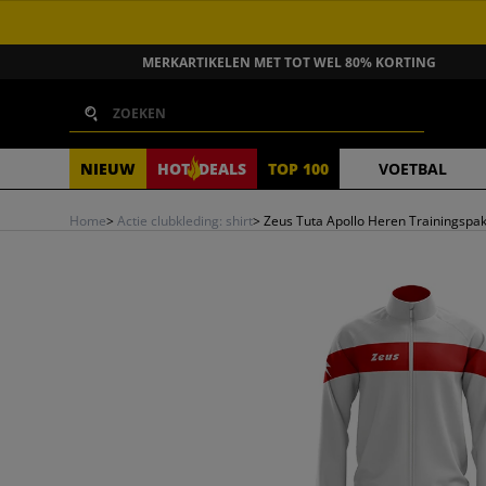
GA NAAR INHOUD
MERKARTIKELEN MET TOT WEL 80% KORTING
Zoeken
NIEUW
HOT
DEALS
TOP 100
VOETBAL
Home
>
Actie clubkleding: shirt
>
Zeus Tuta Apollo Heren Trainingspak