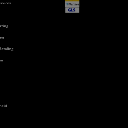
rvices
rting
en
Betaling
en
heid