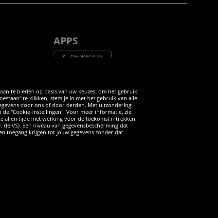
APPS
Tube
 aan te bieden op basis van uw keuzes, om het gebruik
taan" te klikken, stem je in met het gebruik van alle
 gegevens door ons of door derden. Met uitzondering
n de "Cookie-instellingen". Voor meer informatie, zie
 te allen tijde met werking voor de toekomst intrekken
v. de VS). Een niveau van gegevensbescherming dat
iten toegang krijgen tot jouw gegevens zonder dat
ANNULERING
rdere aanbevolen verkoopprijs van de fabrikant