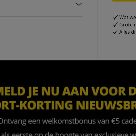
Wat weg
Grote m
Alles d