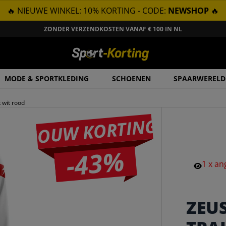
🔥 NIEUWE WINKEL: 10% KORTING - CODE:
NEWSHOP
🔥
ZONDER VERZENDKOSTEN VANAF € 100 IN NL
MODE & SPORTKLEDING
SCHOENEN
SPAARWERELD
 wit rood
JOUW KORTING
-43%
1
x
an
ZEU