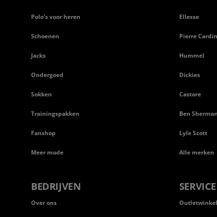
Polo's voor heren
Ellesse
Schoenen
Pierre Cardi
Jacks
Hummel
Ondergoed
Dickies
Sokken
Castore
Trainingspakken
Ben Sherma
Fanshop
Lyle Scott
Meer mode
Alle merken
BEDRIJVEN
SERVICE
Over ons
Outletwinke