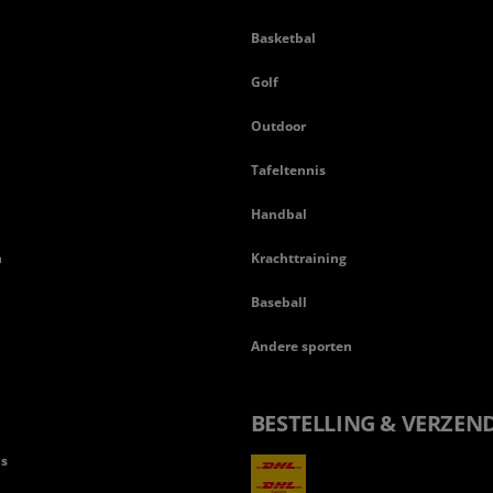
Basketbal
n
Golf
Outdoor
Tafeltennis
Handbal
n
Krachttraining
Baseball
Andere sporten
BESTELLING & VERZEN
ls