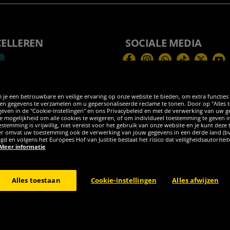
CELLEREN
SOCIALE MEDIA
Facebook
Instagram
WhatsApp
TikTok
Twitter
You
 je een betrouwbare en veilige ervaring op onze website te bieden, om extra functies
 gegevens te verzamelen om u gepersonaliseerde reclame te tonen. Door op "Alles toes
egeven in de "Cookie-instellingen" en ons Privacybeleid en met de verwerking van uw
 de mogelijkheid om alle cookies te weigeren, of om individueel toestemming te geven i
stemming is vrijwillig, niet vereist voor het gebruik van onze website en je kunt deze
eder omvat uw toestemming ook de verwerking van jouw gegevens in een derde land (b
rgd en volgens het Europees Hof van Justitie bestaat het risico dat veiligheidsautorite
Meer informatie
burg GER - Alle rechten voorbehouden
Alles toestaan
Cookie-instellingen
Alles afwijzen
el kosten voor levering ter plaatse, tenzij anderszins beschreven. 1Huidige of ee