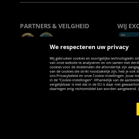
PARTNERS & VEILGHEID
WIJ EX
We respecteren uw privacy
Wij gebruiken cookies en soortgelijke technologieën om
van onze website te analyseren en om samen met derden
cookies voor de doeleinden die afzonderlijk zijn aang
van de cookies die strikt noodzakelijk zijn, heb je ook
ons Privacybeleid en onze Cookie-instellingen. Jouw toe
in de "Cookie-instellingen". Afhankelijk van de aanbi
vergelijkbaar is met dat in de EU is daar niet gewaarbo
daartegen enig rechtsmiddel kan worden aangewend.
Copyright © 2026 Sportspar GmbH, Gustav-Adolf-Ring 7, 04838 Eilen
*Alle prijzen incl. wettelijke btw excl. verzendingskosten en eventue
inclusief btw