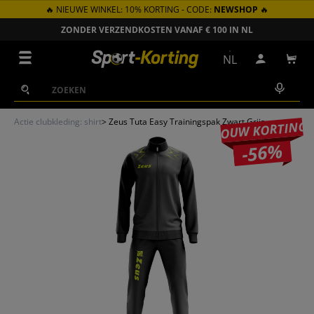
🔥 NIEUWE WINKEL: 10% KORTING - CODE:
NEWSHOP
🔥
GA NAAR INHOUD
ZONDER VERZENDKOSTEN VANAF € 100 IN NL
Menu
NL
Inloggen
Win
Zoeken
Zoeken
Actie clubkleding: shirt
>
Zeus Tuta Easy Trainingspak Zwart Grijs
JOUW KORTING
-56%