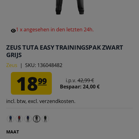
1
x
angesehen
in
den
letzten
24h.
ZEUS TUTA EASY TRAININGSPAK ZWART
GRIJS
Zeus
|
SKU:
136048482
18
99
i.p.v.
42,99 €
Bespaar:
24,00 €
incl. btw, excl. verzendkosten.
Zeus trainingspak Tuta Easy navy royal – 3XS 122-128
Zeus Tuta Easy Trainingspak Navy Rood – 3XS 122-12
Zeus Tuta Easy Trainingspak Zwart Blauw – 3XS 1
Zeus Tuta Easy Trainingspak Zwart Milita
MAAT