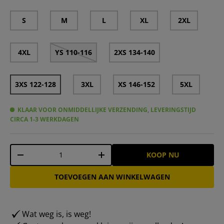
S
M
L
XL
2XL
4XL
YS 110-116
2XS 134-140
3XS 122-128
3XL
XS 146-152
5XL
KLAAR VOOR ONMIDDELLIJKE VERZENDING, LEVERINGSTIJD
CIRCA 1-3 WERKDAGEN
Aantal
KOOP NU
-
+
TOEVOEGEN AAN WINKELWAGEN
Wat weg is, is weg!