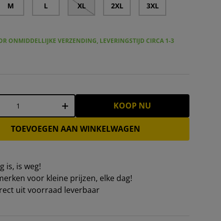
M
L
XL
2XL
3XL
R ONMIDDELLIJKE VERZENDING, LEVERINGSTIJD CIRCA 1-3
KOOP NU
+
TOEVOEGEN AAN WINKELWAGEN
 is, is weg!
erken voor kleine prijzen, elke dag!
irect uit voorraad leverbaar