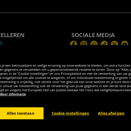
CELLEREN
SOCIALE MEDIA
Facebook
Instagram
WhatsApp
TikTok
Twitter
You
 je een betrouwbare en veilige ervaring op onze website te bieden, om extra functies
 gegevens te verzamelen om u gepersonaliseerde reclame te tonen. Door op "Alles toes
egeven in de "Cookie-instellingen" en ons Privacybeleid en met de verwerking van uw
 de mogelijkheid om alle cookies te weigeren, of om individueel toestemming te geven i
stemming is vrijwillig, niet vereist voor het gebruik van onze website en je kunt deze
eder omvat uw toestemming ook de verwerking van jouw gegevens in een derde land (b
rgd en volgens het Europees Hof van Justitie bestaat het risico dat veiligheidsautorite
Meer informatie
burg GER - Alle rechten voorbehouden
Alles toestaan
Cookie-instellingen
Alles afwijzen
el kosten voor levering ter plaatse, tenzij anderszins beschreven. 1Huidige of ee