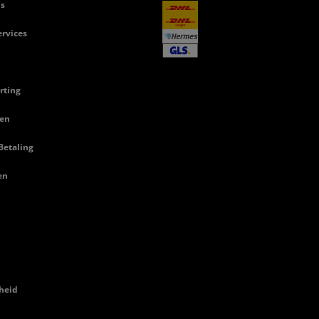
ls
rvices
rting
en
Betaling
en
heid