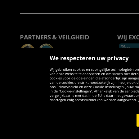
PARTNERS & VEILGHEID
WIJ EX
We respecteren uw privacy
Wij gebruiken cookies en soortgelijke technologieën om
van onze website te analyseren en om samen met derden
cookies voor de doeleinden die afzonderlijk zijn aang
van de cookies die strikt noodzakelijk zijn, heb je ook
ons Privacybeleid en onze Cookie-instellingen. Jouw toe
in de "Cookie-instellingen". Afhankelijk van de aanbi
vergelijkbaar is met dat in de EU is daar niet gewaarbo
daartegen enig rechtsmiddel kan worden aangewend.
Copyright © 2026 Sportspar GmbH, Gustav-Adolf-Ring 7, 04838 Eilen
*Alle prijzen incl. wettelijke btw excl. verzendingskosten en eventue
inclusief btw