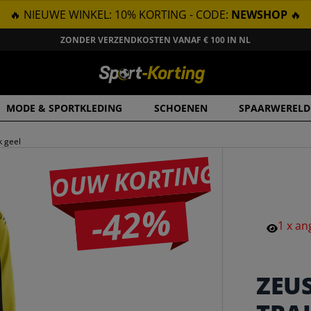
🔥 NIEUWE WINKEL: 10% KORTING - CODE:
NEWSHOP
🔥
ZONDER VERZENDKOSTEN VANAF € 100 IN NL
MODE & SPORTKLEDING
SCHOENEN
SPAARWERELD
k geel
JOUW KORTING
-42%
1
x
an
ZEU