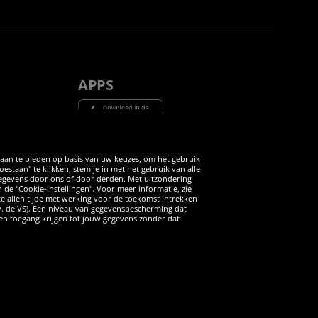
APPS
Tube
 aan te bieden op basis van uw keuzes, om het gebruik
taan" te klikken, stem je in met het gebruik van alle
 gegevens door ons of door derden. Met uitzondering
n de "Cookie-instellingen". Voor meer informatie, zie
 te allen tijde met werking voor de toekomst intrekken
v. de VS). Een niveau van gegevensbescherming dat
iten toegang krijgen tot jouw gegevens zonder dat
ANNULERING
rdere aanbevolen verkoopprijs van de fabrikant