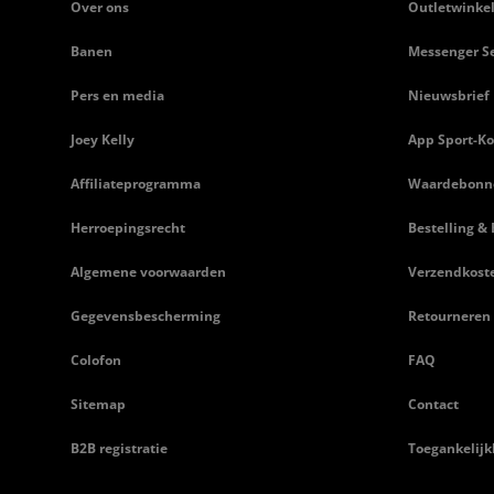
Over ons
Outletwinke
Banen
Messenger Se
Pers en media
Nieuwsbrief
Joey Kelly
App Sport-Ko
Affiliateprogramma
Waardebonn
Herroepingsrecht
Bestelling & 
Algemene voorwaarden
Verzendkost
Gegevensbescherming
Retourneren
Colofon
FAQ
Sitemap
Contact
B2B registratie
Toegankelijk