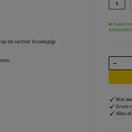
S
KLAAR VOO
WERKDAGEN
op de rechter broekspijp
Aantal
tten
-
Wat weg
Grote m
Alles d