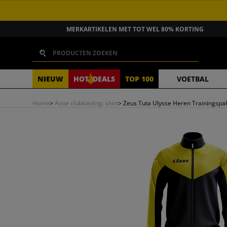
GA NAAR INHOUD
MERKARTIKELEN MET TOT WEL 80% KORTING
Zoeken
NIEUW
HOT
DEALS
TOP 100
VOETBAL
Home
>
Actie clubkleding: shirt
>
Zeus Tuta Ulysse Heren Trainingspa