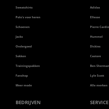
Sweatshirts
Adidas
Polo's voor heren
Ellesse
Schoenen
Pierre Cardi
Jacks
Hummel
Ondergoed
Dickies
Sokken
Castore
Trainingspakken
Ben Sherma
Fanshop
Lyle Scott
Meer mode
Alle merken
BEDRIJVEN
SERVICE