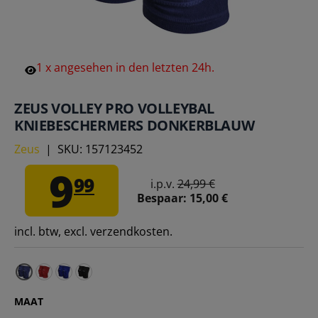
1
x
angesehen
in
den
letzten
24h.
ZEUS VOLLEY PRO VOLLEYBAL
KNIEBESCHERMERS DONKERBLAUW
Zeus
|
SKU:
157123452
9
99
i.p.v.
24,99 €
Bespaar:
15,00 €
incl. btw, excl. verzendkosten.
Zeus Volley Pro Volleybalkniebandages rood – Kinde
Zeus Volley Pro Volleybal Kniebeschermers koni
Zeus Volley Pro Volleybal Kniebeschermers z
MAAT