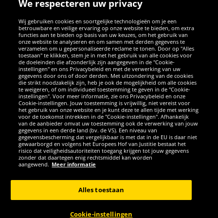
We respecteren uw privacy
Wij gebruiken cookies en soortgelijke technologieën om je een
betrouwbare en veilige ervaring op onze website te bieden, om extra
functies aan te bieden op basis van uw keuzes, om het gebruik van
onze website te analyseren en om samen met derden gegevens te
verzamelen om u gepersonaliseerde reclame te tonen. Door op "Alles
SOCIALE MEDIA
toestaan" te klikken, stem je in met het gebruik van alle cookies voor
de doeleinden die afzonderlijk zijn aangegeven in de "Cookie-
instellingen" en ons Privacybeleid en met de verwerking van uw
Facebook
Instagram
WhatsApp
TikTok
Twitter
YouTube
gegevens door ons of door derden. Met uitzondering van de cookies
die strikt noodzakelijk zijn, heb je ook de mogelijkheid om alle cookies
te weigeren, of om individueel toestemming te geven in de "Cookie-
instellingen". Voor meer informatie, zie ons Privacybeleid en onze
APPS
Cookie-instellingen. Jouw toestemming is vrijwillig, niet vereist voor
het gebruik van onze website en je kunt deze te allen tijde met werking
voor de toekomst intrekken in de "Cookie-instellingen". Afhankelijk
van de aanbieder omvat uw toestemming ook de verwerking van jouw
gegevens in een derde land (bv. de VS). Een niveau van
gegevensbescherming dat vergelijkbaar is met dat in de EU is daar niet
gewaarborgd en volgens het Europees Hof van Justitie bestaat het
risico dat veiligheidsautoriteiten toegang krijgen tot jouw gegevens
zonder dat daartegen enig rechtsmiddel kan worden
aangewend.
Meer informatie
Copyright © 2026 Sportspar GmbH, Gustav-Adolf-Ring 7, 04838 Eilenburg
GER - Alle rechten voorbehouden
Alles toestaan
*Alle prijzen incl. wettelijke btw excl. verzendingskosten en eventueel
kosten voor levering ter plaatse, tenzij anderszins beschreven. 1Huidige
Cookie-instellingen