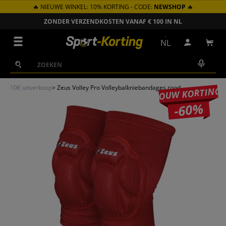
🔥 NIEUWE WINKEL: 10% KORTING - CODE:
NEWSHOP
🔥
GA NAAR INHOUD
ZONDER VERZENDKOSTEN VANAF € 100 IN NL
Menu
NL
Inloggen
Win
Zoeken
Zoeken
10€ uitverkoop
>
Zeus Volley Pro Volleybalkniebandages rood
JOUW KORTING
-60%