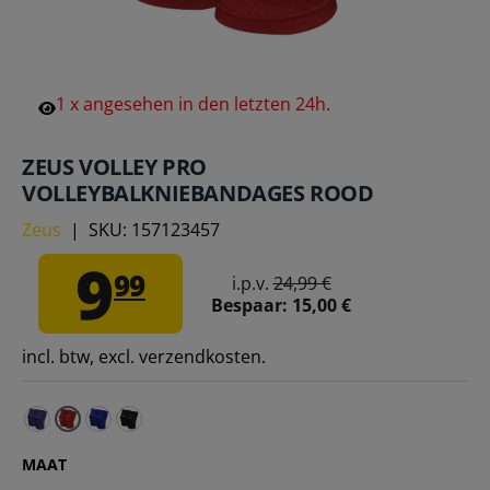
1
x
angesehen
in
den
letzten
24h.
ZEUS VOLLEY PRO
VOLLEYBALKNIEBANDAGES ROOD
Zeus
|
SKU:
157123457
9
99
i.p.v.
24,99 €
Bespaar:
15,00 €
incl. btw, excl. verzendkosten.
Zeus Volley Pro Volleybal Kniebeschermers donkerblauw
Zeus Volley Pro Volleybal Kniebeschermers koni
Zeus Volley Pro Volleybal Kniebeschermers z
MAAT