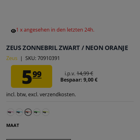
1
x
angesehen
in
den
letzten
24h.
ZEUS ZONNEBRIL ZWART / NEON ORANJE
Zeus
|
SKU:
70910391
5
99
i.p.v.
14,99 €
Bespaar:
9,00 €
incl. btw, excl. verzendkosten.
Zeus Zonnebril zwart / fuxia – Eén maat voor iedereen
Zeus Zonnebril zwart / lichtblauw – Eén maat voor i
Zeus zonnebril zwart/neon groen – Eén maat
Zeus Zonnebril zwart zwart / neon geel –
MAAT