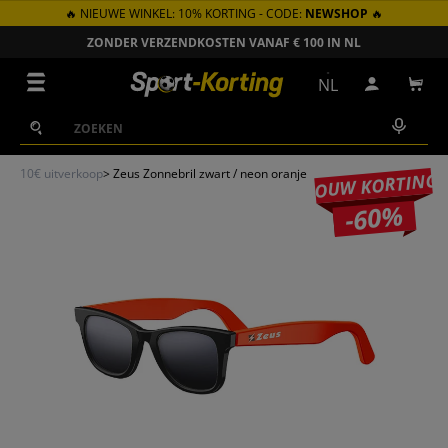
🔥 NIEUWE WINKEL: 10% KORTING - CODE:
NEWSHOP
🔥
GA NAAR INHOUD
ZONDER VERZENDKOSTEN VANAF € 100 IN NL
Menu
NL
Inloggen
Win
Zoeken
Zoeken
10€ uitverkoop
>
Zeus Zonnebril zwart / neon oranje
JOUW KORTING
-60%