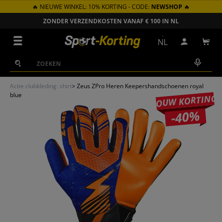
🔥 NIEUWE WINKEL: 10% KORTING - CODE:
NEWSHOP
🔥
GA NAAR INHOUD
ZONDER VERZENDKOSTEN VANAF € 100 IN NL
Menu
NL
Inloggen
Win
Zoeken
Zoeken
Actie clubkleding: shirt
>
Zeus ZPro Heren Keepershandschoenen royal
blue
JOUW KORTING
-40%