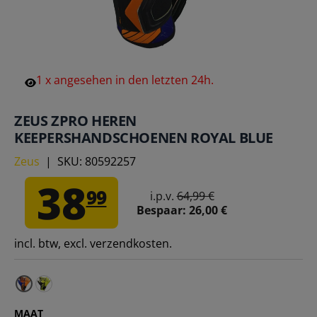
1
x
angesehen
in
den
letzten
24h.
ZEUS ZPRO HEREN
KEEPERSHANDSCHOENEN ROYAL BLUE
Zeus
|
SKU:
80592257
38
99
i.p.v.
64,99 €
Bespaar:
26,00 €
incl. btw, excl. verzendkosten.
Zeus ZPro Heren Keepershandschoenen zwart – 12
MAAT