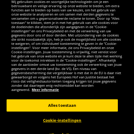
Wij gebruiken cookies en soortgelijke technologieën om je een
betrouwbare en veilige ervaring op onze website te bieden, om extra
functies aan te bieden op basis van uw keuzes, om het gebruik van
onze website te analyseren en om samen met derden gegevens te
verzamelen om u gepersonaliseerde reclame te tonen. Door op "Alles
SOCIALE MEDIA
toestaan" te klikken, stem je in met het gebruik van alle cookies voor
de doeleinden die afzonderlijk zijn aangegeven in de "Cookie-
instellingen" en ons Privacybeleid en met de verwerking van uw
Facebook
Instagram
WhatsApp
TikTok
Twitter
YouTube
gegevens door ons of door derden. Met uitzondering van de cookies
die strikt noodzakelijk zijn, heb je ook de mogelijkheid om alle cookies
te weigeren, of om individueel toestemming te geven in de "Cookie-
instellingen". Voor meer informatie, zie ons Privacybeleid en onze
APPS
Cookie-instellingen. Jouw toestemming is vrijwillig, niet vereist voor
het gebruik van onze website en je kunt deze te allen tijde met werking
voor de toekomst intrekken in de "Cookie-instellingen". Afhankelijk
van de aanbieder omvat uw toestemming ook de verwerking van jouw
gegevens in een derde land (bv. de VS). Een niveau van
gegevensbescherming dat vergelijkbaar is met dat in de EU is daar niet
gewaarborgd en volgens het Europees Hof van Justitie bestaat het
risico dat veiligheidsautoriteiten toegang krijgen tot jouw gegevens
zonder dat daartegen enig rechtsmiddel kan worden
aangewend.
Meer informatie
Copyright © 2026 Sportspar GmbH, Gustav-Adolf-Ring 7, 04838 Eilenburg
GER - Alle rechten voorbehouden
Alles toestaan
*Alle prijzen incl. wettelijke btw excl. verzendingskosten en eventueel
kosten voor levering ter plaatse, tenzij anderszins beschreven. 1Huidige
Cookie-instellingen
of eerdere aanbevolen verkoopprijs van de fabrikant inclusief btw
ANNULERING