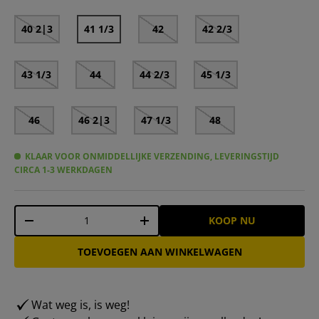
40 2|3
41 1/3
42
42 2/3
43 1/3
44
44 2/3
45 1/3
46
46 2|3
47 1/3
48
KLAAR VOOR ONMIDDELLIJKE VERZENDING, LEVERINGSTIJD
CIRCA 1-3 WERKDAGEN
Aantal
KOOP NU
-
+
TOEVOEGEN AAN WINKELWAGEN
Wat weg is, is weg!