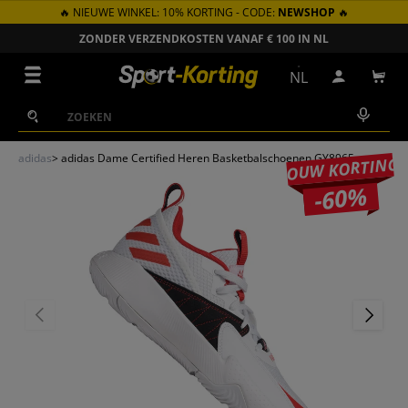
🔥 NIEUWE WINKEL: 10% KORTING - CODE:
NEWSHOP
🔥
GA NAAR INHOUD
ZONDER VERZENDKOSTEN VANAF € 100 IN NL
Menu
NL
Inloggen
Win
Zoeken
Zoeken
adidas
>
adidas Dame Certified Heren Basketbalschoenen GY8965
JOUW KORTING
-60%
VORIGE
VOLGEN