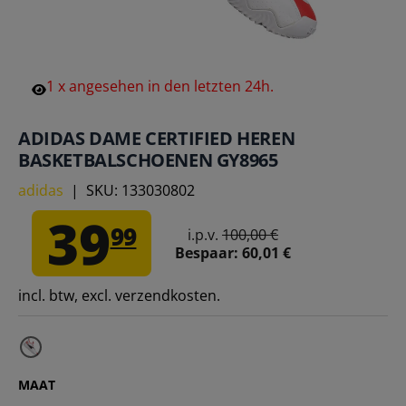
1
x
angesehen
in
den
letzten
24h.
ADIDAS DAME CERTIFIED HEREN
BASKETBALSCHOENEN GY8965
adidas
|
SKU:
133030802
39
99
i.p.v.
100,00 €
Bespaar:
60,01 €
incl. btw, excl. verzendkosten.
MAAT