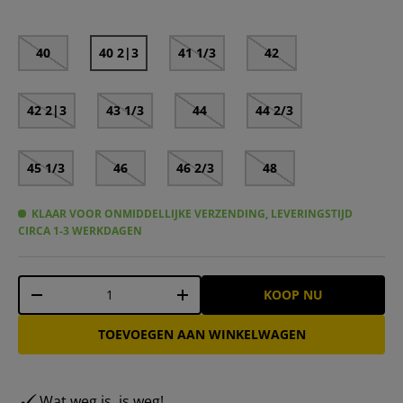
40
40 2|3
41 1/3
42
42 2|3
43 1/3
44
44 2/3
45 1/3
46
46 2/3
48
KLAAR VOOR ONMIDDELLIJKE VERZENDING, LEVERINGSTIJD
CIRCA 1-3 WERKDAGEN
Aantal
KOOP NU
-
+
TOEVOEGEN AAN WINKELWAGEN
Wat weg is, is weg!