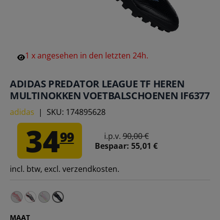
1
x
angesehen
in
den
letzten
24h.
ADIDAS PREDATOR LEAGUE TF HEREN
MULTINOKKEN VOETBALSCHOENEN IF6377
adidas
|
SKU:
174895628
34
99
i.p.v.
90,00 €
Bespaar:
55,01 €
incl. btw, excl. verzendkosten.
adidas Predator League AG Heren Voetbalschoenen ID3
adidas Predator League AG Voetbalschoenen voor he
adidas Predator League FG / MG voetbalschoenen
MAAT