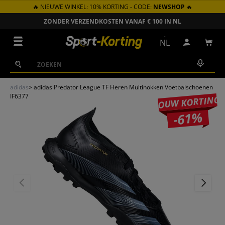
🔥 NIEUWE WINKEL: 10% KORTING - CODE:
NEWSHOP
🔥
GA NAAR INHOUD
ZONDER VERZENDKOSTEN VANAF € 100 IN NL
Menu
NL
Inloggen
Win
Zoeken
Zoeken
adidas
>
adidas Predator League TF Heren Multinokken Voetbalschoenen
IF6377
JOUW KORTING
-61%
VORIGE
VOLGEN