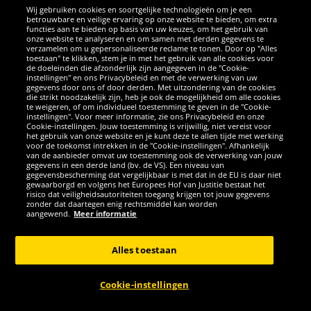
Wij gebruiken cookies en soortgelijke technologieën om je een
betrouwbare en veilige ervaring op onze website te bieden, om extra
functies aan te bieden op basis van uw keuzes, om het gebruik van
onze website te analyseren en om samen met derden gegevens te
verzamelen om u gepersonaliseerde reclame te tonen. Door op "Alles
SOCIALE MEDIA
toestaan" te klikken, stem je in met het gebruik van alle cookies voor
de doeleinden die afzonderlijk zijn aangegeven in de "Cookie-
instellingen" en ons Privacybeleid en met de verwerking van uw
Facebook
Instagram
WhatsApp
TikTok
Twitter
YouTube
gegevens door ons of door derden. Met uitzondering van de cookies
die strikt noodzakelijk zijn, heb je ook de mogelijkheid om alle cookies
te weigeren, of om individueel toestemming te geven in de "Cookie-
instellingen". Voor meer informatie, zie ons Privacybeleid en onze
APPS
Cookie-instellingen. Jouw toestemming is vrijwillig, niet vereist voor
het gebruik van onze website en je kunt deze te allen tijde met werking
voor de toekomst intrekken in de "Cookie-instellingen". Afhankelijk
van de aanbieder omvat uw toestemming ook de verwerking van jouw
gegevens in een derde land (bv. de VS). Een niveau van
gegevensbescherming dat vergelijkbaar is met dat in de EU is daar niet
gewaarborgd en volgens het Europees Hof van Justitie bestaat het
risico dat veiligheidsautoriteiten toegang krijgen tot jouw gegevens
zonder dat daartegen enig rechtsmiddel kan worden
aangewend.
Meer informatie
Copyright © 2026 Sportspar GmbH, Gustav-Adolf-Ring 7, 04838 Eilenburg
GER - Alle rechten voorbehouden
Alles toestaan
*Alle prijzen incl. wettelijke btw excl. verzendingskosten en eventueel
kosten voor levering ter plaatse, tenzij anderszins beschreven. 1Huidige
Cookie-instellingen
of eerdere aanbevolen verkoopprijs van de fabrikant inclusief btw