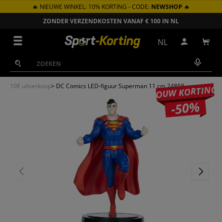
🔥 NIEUWE WINKEL: 10% KORTING - CODE:
NEWSHOP
🔥
GA NAAR INHOUD
ZONDER VERZENDKOSTEN VANAF € 100 IN NL
Menu
NL
Inloggen
Win
Zoeken
Zoeken
10€ uitverkoop
>
DC Comics LED-figuur Superman 11 cm 24858
JOUW KORTING
-50%
VORIGE
VOLGEN