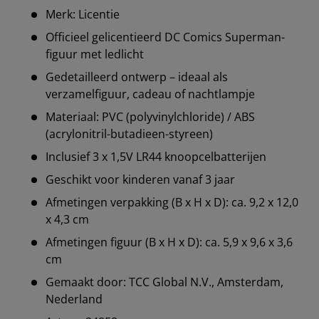
Merk: Licentie
Officieel gelicentieerd DC Comics Superman-
figuur met ledlicht
Gedetailleerd ontwerp – ideaal als
verzamelfiguur, cadeau of nachtlampje
Materiaal: PVC (polyvinylchloride) / ABS
(acrylonitril-butadieen-styreen)
Inclusief 3 x 1,5V LR44 knoopcelbatterijen
Geschikt voor kinderen vanaf 3 jaar
Afmetingen verpakking (B x H x D): ca. 9,2 x 12,0
x 4,3 cm
Afmetingen figuur (B x H x D): ca. 5,9 x 9,6 x 3,6
cm
Gemaakt door: TCC Global N.V., Amsterdam,
Nederland