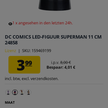
1
x
angesehen
in
den
letzten
24h.
DC COMICS LED-FIGUUR SUPERMAN 11 CM
24858
Lizenz
|
SKU:
159469199
3
99
i.p.v.
8,00 €
Bespaar:
4,01 €
incl. btw, excl. verzendkosten.
DC Comics LED Figuur Joker 11 cm 24861 – Eén maat
DC Comics LED Figuur The Flash 11 cm 24860 – 
DC Comics LED-beeld Wonder Woman 11 cm 
MAAT