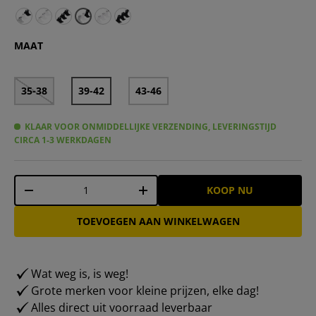
DC Shoes Quarter Unisex Sokken 3 paar multi DC-23 QU
DC Shoes Quarter Unisex Sokken 3 paar wit DC-21 Q
DC Shoes Quarter Unisex Sokken 3 Paar zwart D
DC Shoes Sport Crew Unisex Sokken 3 paa
DC Shoes Sports Crew Uniseks Sokken
MAAT
35-38
39-42
43-46
KLAAR VOOR ONMIDDELLIJKE VERZENDING, LEVERINGSTIJD
CIRCA 1-3 WERKDAGEN
Aantal
KOOP NU
-
+
TOEVOEGEN AAN WINKELWAGEN
Wat weg is, is weg!
Grote merken voor kleine prijzen, elke dag!
Alles direct uit voorraad leverbaar