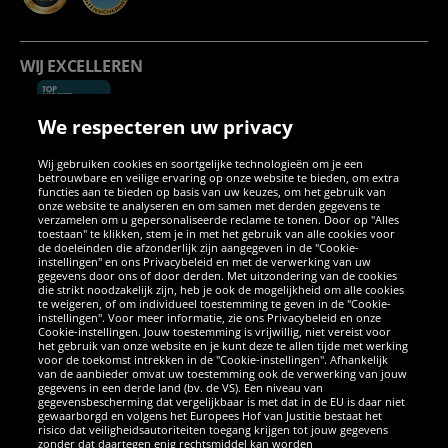
WIJ EXCELLEREN
We respecteren uw privacy
Wij gebruiken cookies en soortgelijke technologieën om je een
betrouwbare en veilige ervaring op onze website te bieden, om extra
functies aan te bieden op basis van uw keuzes, om het gebruik van
onze website te analyseren en om samen met derden gegevens te
verzamelen om u gepersonaliseerde reclame te tonen. Door op "Alles
SOCIALE MEDIA
toestaan" te klikken, stem je in met het gebruik van alle cookies voor
de doeleinden die afzonderlijk zijn aangegeven in de "Cookie-
instellingen" en ons Privacybeleid en met de verwerking van uw
Facebook
Instagram
WhatsApp
TikTok
Twitter
YouTube
gegevens door ons of door derden. Met uitzondering van de cookies
die strikt noodzakelijk zijn, heb je ook de mogelijkheid om alle cookies
te weigeren, of om individueel toestemming te geven in de "Cookie-
instellingen". Voor meer informatie, zie ons Privacybeleid en onze
APPS
Cookie-instellingen. Jouw toestemming is vrijwillig, niet vereist voor
het gebruik van onze website en je kunt deze te allen tijde met werking
voor de toekomst intrekken in de "Cookie-instellingen". Afhankelijk
van de aanbieder omvat uw toestemming ook de verwerking van jouw
gegevens in een derde land (bv. de VS). Een niveau van
gegevensbescherming dat vergelijkbaar is met dat in de EU is daar niet
gewaarborgd en volgens het Europees Hof van Justitie bestaat het
risico dat veiligheidsautoriteiten toegang krijgen tot jouw gegevens
zonder dat daartegen enig rechtsmiddel kan worden