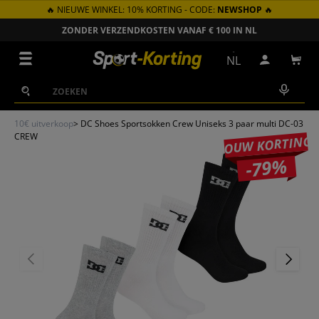
🔥 NIEUWE WINKEL: 10% KORTING - CODE:
NEWSHOP
🔥
GA NAAR INHOUD
ZONDER VERZENDKOSTEN VANAF € 100 IN NL
Menu
NL
Inloggen
Win
Zoeken
Zoeken
10€ uitverkoop
>
DC Shoes Sportsokken Crew Uniseks 3 paar multi DC-03
CREW
JOUW KORTING
-79%
VORIGE
VOLGEN