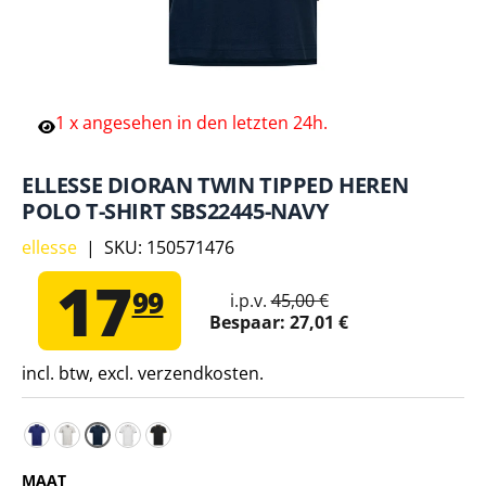
1
x
angesehen
in
den
letzten
24h.
ELLESSE DIORAN TWIN TIPPED HEREN
POLO T-SHIRT SBS22445-NAVY
ellesse
|
SKU:
150571476
17
99
i.p.v.
45,00 €
Bespaar:
27,01 €
incl. btw, excl. verzendkosten.
ellesse Dioran Twin Tipped herenpoloshirt SBS22445-BL
ellesse Dioran Twin Tipped Heren Polo SBS22445-GR
ellesse Dioran Twin Tipped Polo voor heren 
ellesse Dioran Twin Tipped Poloshirt vo
MAAT