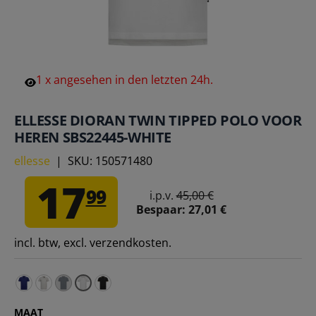
1
x
angesehen
in
den
letzten
24h.
ELLESSE DIORAN TWIN TIPPED POLO VOOR
HEREN SBS22445-WHITE
ellesse
|
SKU:
150571480
17
99
i.p.v.
45,00 €
Bespaar:
27,01 €
incl. btw, excl. verzendkosten.
ellesse Dioran Twin Tipped herenpoloshirt SBS22445-BL
ellesse Dioran Twin Tipped Heren Polo SBS22445-GR
ellesse Dioran Twin Tipped Heren Polo T-shirt S
ellesse Dioran Twin Tipped Poloshirt vo
MAAT