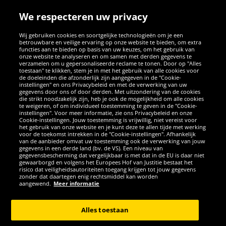
We respecteren uw privacy
Wij gebruiken cookies en soortgelijke technologieën om je een
betrouwbare en veilige ervaring op onze website te bieden, om extra
functies aan te bieden op basis van uw keuzes, om het gebruik van
onze website te analyseren en om samen met derden gegevens te
verzamelen om u gepersonaliseerde reclame te tonen. Door op "Alles
SOCIALE MEDIA
toestaan" te klikken, stem je in met het gebruik van alle cookies voor
de doeleinden die afzonderlijk zijn aangegeven in de "Cookie-
instellingen" en ons Privacybeleid en met de verwerking van uw
Facebook
Instagram
WhatsApp
TikTok
Twitter
YouTube
gegevens door ons of door derden. Met uitzondering van de cookies
die strikt noodzakelijk zijn, heb je ook de mogelijkheid om alle cookies
te weigeren, of om individueel toestemming te geven in de "Cookie-
instellingen". Voor meer informatie, zie ons Privacybeleid en onze
APPS
Cookie-instellingen. Jouw toestemming is vrijwillig, niet vereist voor
het gebruik van onze website en je kunt deze te allen tijde met werking
voor de toekomst intrekken in de "Cookie-instellingen". Afhankelijk
van de aanbieder omvat uw toestemming ook de verwerking van jouw
gegevens in een derde land (bv. de VS). Een niveau van
gegevensbescherming dat vergelijkbaar is met dat in de EU is daar niet
gewaarborgd en volgens het Europees Hof van Justitie bestaat het
risico dat veiligheidsautoriteiten toegang krijgen tot jouw gegevens
zonder dat daartegen enig rechtsmiddel kan worden
aangewend.
Meer informatie
Copyright © 2026 Sportspar GmbH, Gustav-Adolf-Ring 7, 04838 Eilenburg
GER - Alle rechten voorbehouden
Alles toestaan
*Alle prijzen incl. wettelijke btw excl. verzendingskosten en eventueel