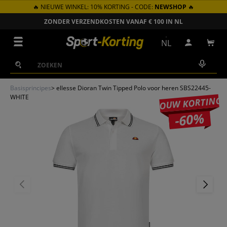
🔥 NIEUWE WINKEL: 10% KORTING - CODE:
NEWSHOP
🔥
GA NAAR INHOUD
ZONDER VERZENDKOSTEN VANAF € 100 IN NL
Menu
NL
Inloggen
Win
Zoeken
Zoeken
Basisprincipes
>
ellesse Dioran Twin Tipped Polo voor heren SBS22445-
WHITE
JOUW KORTING
-60%
VORIGE
VOLGEN