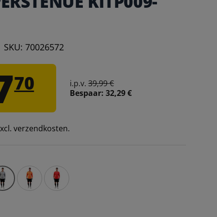
ERSTENUE KITP009-
|
SKU:
70026572
7
70
i.p.v.
39,99 €
Bespaar:
32,29 €
 excl. verzendkosten.
t Hyguana Keeperstenue KITP009-1910 – XL
Givova Kit Hyguana Keeperstenue KITP009-2810 – XL
Givova Kit Hyguana Keeperstenue KITP009-531