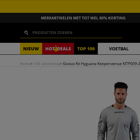
GA NAAR INHOUD
MERKARTIKELEN MET TOT WEL 80% KORTING
Zoeken
NIEUW
HOT
DEALS
TOP 100
VOETBAL
Home
>
10€ uitverkoop
>
Givova Kit Hyguana Keeperstenue KITP009-