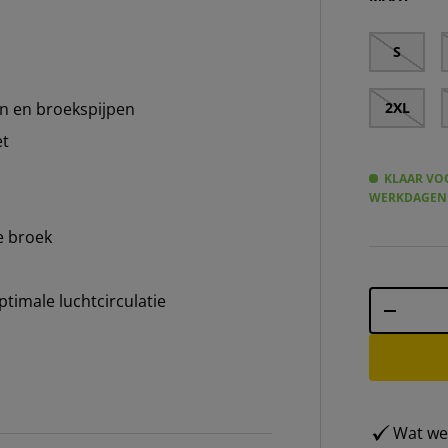
S
2XL
n en broekspijpen
et
KLAAR VOO
WERKDAGEN
e broek
Aantal
timale luchtcirculatie
-
Wat weg