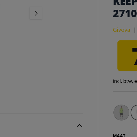
KEEP
2710
VOLGENDE
Givova
incl. btw,
Givova Ki
MAAT