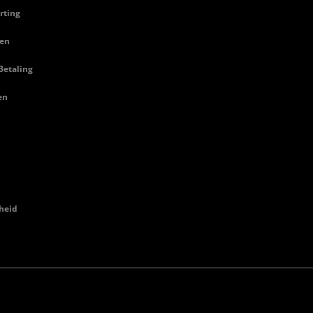
rting
en
Betaling
en
heid