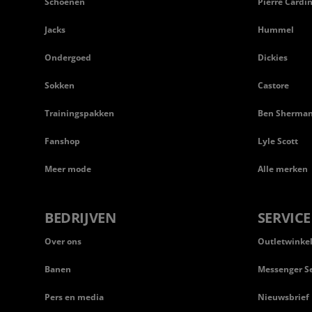
Schoenen
Pierre Cardi
Jacks
Hummel
Ondergoed
Dickies
Sokken
Castore
Trainingspakken
Ben Sherma
Fanshop
Lyle Scott
Meer mode
Alle merken
BEDRIJVEN
SERVICE
Over ons
Outletwinke
Banen
Messenger Se
Pers en media
Nieuwsbrief