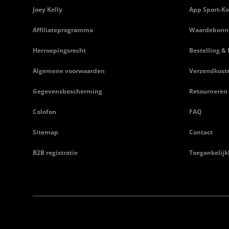
Joey Kelly
App Sport-Ko
Affiliateprogramma
Waardebonn
Herroepingsrecht
Bestelling & 
Algemene voorwaarden
Verzendkost
Gegevensbescherming
Retourneren
Colofon
FAQ
Sitemap
Contact
B2B registratie
Toegankelijk