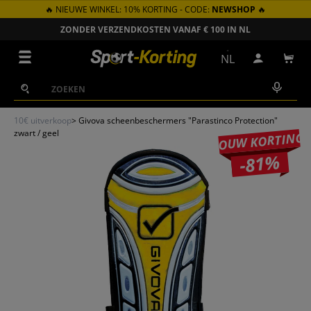
🔥 NIEUWE WINKEL: 10% KORTING - CODE:
NEWSHOP
🔥
GA NAAR INHOUD
ZONDER VERZENDKOSTEN VANAF € 100 IN NL
Menu
NL
Inloggen
Win
Zoeken
Zoeken
10€ uitverkoop
>
Givova scheenbeschermers "Parastinco Protection"
zwart / geel
JOUW KORTING
-81%