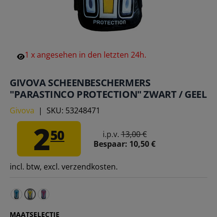
1
x
angesehen
in
den
letzten
24h.
GIVOVA SCHEENBESCHERMERS
"PARASTINCO PROTECTION" ZWART / GEEL
Givova
|
SKU:
53248471
2
50
i.p.v.
13,00 €
Bespaar:
10,50 €
incl. btw, excl. verzendkosten.
Givova Scheenbeschermer "Parastinco Protection" zwart
Givova Scheenbeschermers "Parastinco Protectio
MAATSELECTIE