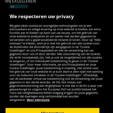
WIJ EXCELLEREN
We respecteren uw privacy
Wij gebruiken cookies en soortgelijke technologieën om je een
betrouwbare en veilige ervaring op onze website te bieden, om extra
functies aan te bieden op basis van uw keuzes, om het gebruik van
onze website te analyseren en om samen met derden gegevens te
verzamelen om u gepersonaliseerde reclame te tonen. Door op "Alles
SOCIALE MEDIA
toestaan" te klikken, stem je in met het gebruik van alle cookies voor
de doeleinden die afzonderlijk zijn aangegeven in de "Cookie-
instellingen" en ons Privacybeleid en met de verwerking van uw
Facebook
Instagram
WhatsApp
TikTok
Twitter
YouTube
gegevens door ons of door derden. Met uitzondering van de cookies
die strikt noodzakelijk zijn, heb je ook de mogelijkheid om alle cookies
te weigeren, of om individueel toestemming te geven in de "Cookie-
instellingen". Voor meer informatie, zie ons Privacybeleid en onze
APPS
Cookie-instellingen. Jouw toestemming is vrijwillig, niet vereist voor
het gebruik van onze website en je kunt deze te allen tijde met werking
voor de toekomst intrekken in de "Cookie-instellingen". Afhankelijk
van de aanbieder omvat uw toestemming ook de verwerking van jouw
gegevens in een derde land (bv. de VS). Een niveau van
gegevensbescherming dat vergelijkbaar is met dat in de EU is daar niet
gewaarborgd en volgens het Europees Hof van Justitie bestaat het
risico dat veiligheidsautoriteiten toegang krijgen tot jouw gegevens
zonder dat daartegen enig rechtsmiddel kan worden
aangewend.
Meer informatie
Copyright © 2026 Sportspar GmbH, Gustav-Adolf-Ring 7, 04838 Eilenburg
GER - Alle rechten voorbehouden