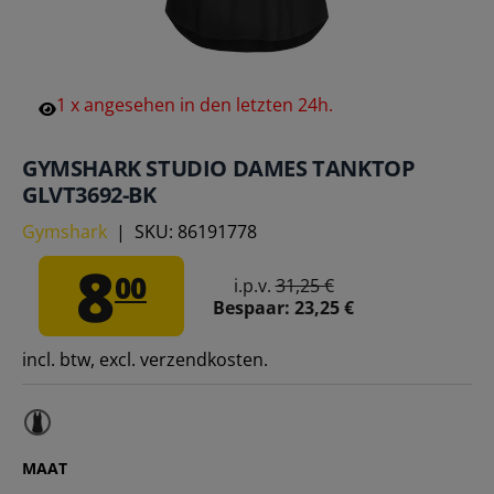
1
x
angesehen
in
den
letzten
24h.
GYMSHARK STUDIO DAMES TANKTOP
GLVT3692-BK
Gymshark
|
SKU:
86191778
8
00
i.p.v.
31,25 €
Bespaar:
23,25 €
incl. btw, excl. verzendkosten.
MAAT