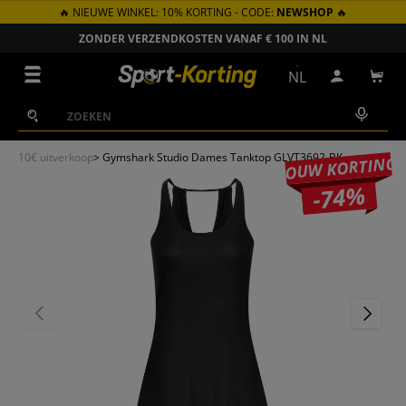
🔥 NIEUWE WINKEL: 10% KORTING - CODE:
NEWSHOP
🔥
GA NAAR INHOUD
ZONDER VERZENDKOSTEN VANAF € 100 IN NL
Menu
NL
Inloggen
Win
Zoeken
Zoeken
10€ uitverkoop
>
Gymshark Studio Dames Tanktop GLVT3692-BK
JOUW KORTING
-74%
VORIGE
VOLGEN