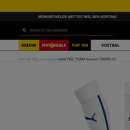
GA NAAR INHOUD
MERKARTIKELEN MET TOT WEL 80% KORTING
Zoeken
NIEUW
HOT
DEALS
TOP 100
VOETBAL
Home
>
10€ uitverkoop
>
Italië FIGC PUMA kousen 746095-01