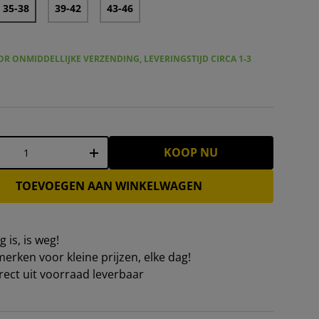
35-38
39-42
43-46
R ONMIDDELLIJKE VERZENDING, LEVERINGSTIJD CIRCA 1-3
KOOP NU
+
TOEVOEGEN AAN WINKELWAGEN
 is, is weg!
erken voor kleine prijzen, elke dag!
irect uit voorraad leverbaar