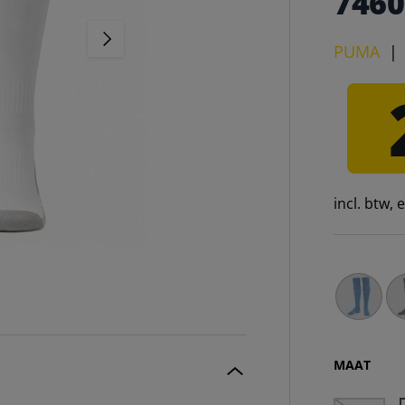
7460
VOLGENDE
PUMA
incl. btw,
Italië FI
It
MAAT