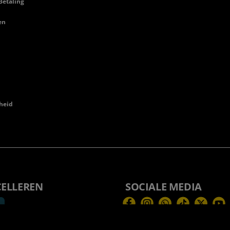
Betaling
en
heid
CELLEREN
SOCIALE MEDIA
Facebook
Instagram
WhatsApp
TikTok
Twitter
You