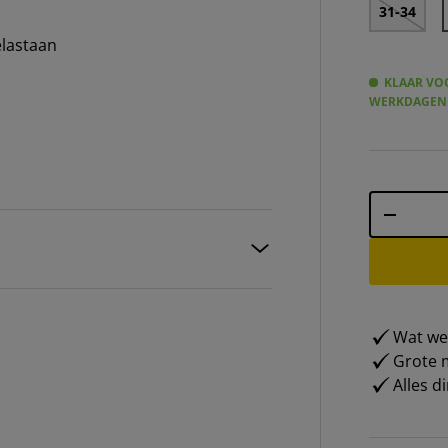
31-34
elastaan
KLAAR VOO
WERKDAGEN
Aantal
-
Wat weg
Grote m
Alles d