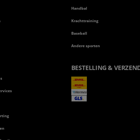
Handbal
n
Krachttraining
Baseball
Andere sporten
BESTELLING & VERZEN
ls
rvices
rting
en