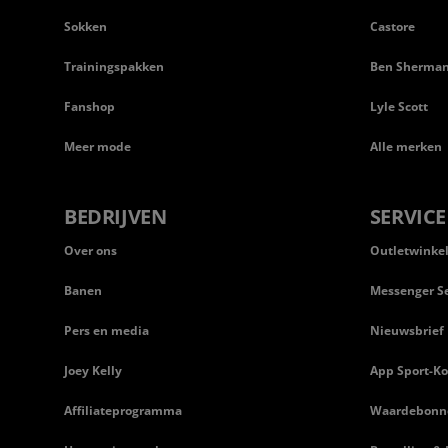
Sokken
Castore
Trainingspakken
Ben Sherma
Fanshop
Lyle Scott
Meer mode
Alle merken
BEDRIJVEN
SERVICE
Over ons
Outletwinke
Banen
Messenger Se
Pers en media
Nieuwsbrief
Joey Kelly
App Sport-Ko
Affiliateprogramma
Waardebonn