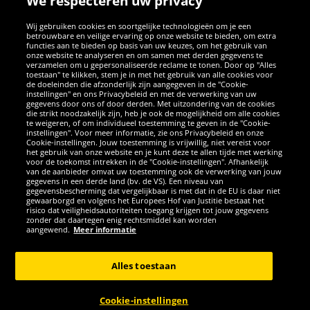
We respecteren uw privacy
Wij gebruiken cookies en soortgelijke technologieën om je een
betrouwbare en veilige ervaring op onze website te bieden, om extra
functies aan te bieden op basis van uw keuzes, om het gebruik van
onze website te analyseren en om samen met derden gegevens te
verzamelen om u gepersonaliseerde reclame te tonen. Door op "Alles
SOCIALE MEDIA
toestaan" te klikken, stem je in met het gebruik van alle cookies voor
de doeleinden die afzonderlijk zijn aangegeven in de "Cookie-
instellingen" en ons Privacybeleid en met de verwerking van uw
Facebook
Instagram
WhatsApp
TikTok
Twitter
YouTube
gegevens door ons of door derden. Met uitzondering van de cookies
die strikt noodzakelijk zijn, heb je ook de mogelijkheid om alle cookies
te weigeren, of om individueel toestemming te geven in de "Cookie-
instellingen". Voor meer informatie, zie ons Privacybeleid en onze
APPS
Cookie-instellingen. Jouw toestemming is vrijwillig, niet vereist voor
het gebruik van onze website en je kunt deze te allen tijde met werking
voor de toekomst intrekken in de "Cookie-instellingen". Afhankelijk
van de aanbieder omvat uw toestemming ook de verwerking van jouw
gegevens in een derde land (bv. de VS). Een niveau van
gegevensbescherming dat vergelijkbaar is met dat in de EU is daar niet
gewaarborgd en volgens het Europees Hof van Justitie bestaat het
risico dat veiligheidsautoriteiten toegang krijgen tot jouw gegevens
zonder dat daartegen enig rechtsmiddel kan worden
aangewend.
Meer informatie
Copyright © 2026 Sportspar GmbH, Gustav-Adolf-Ring 7, 04838 Eilenburg
GER - Alle rechten voorbehouden
Alles toestaan
*Alle prijzen incl. wettelijke btw excl. verzendingskosten en eventueel
kosten voor levering ter plaatse, tenzij anderszins beschreven. 1Huidige
Cookie-instellingen
of eerdere aanbevolen verkoopprijs van de fabrikant inclusief btw