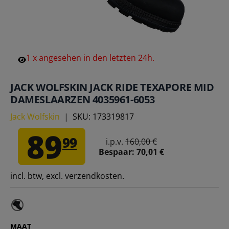
1
x
angesehen
in
den
letzten
24h.
JACK WOLFSKIN JACK RIDE TEXAPORE MID
DAMESLAARZEN 4035961-6053
Jack Wolfskin
|
SKU:
173319817
89
99
i.p.v.
160,00 €
Bespaar:
70,01 €
incl. btw, excl. verzendkosten.
MAAT