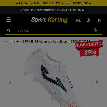
🔥 NIEUWE WINKEL: 10% KORTING - CODE:
NEWSHOP
🔥
GA NAAR INHOUD
ZONDER VERZENDKOSTEN VANAF € 100 IN NL
Menu
NL
Inloggen
Win
Zoeken
Zoeken
Heren
>
Joma STRIKER SG heren voetbalschoenen STRIKS2502SG
JOUW KORTING
-89%
VORIGE
VOLGEN