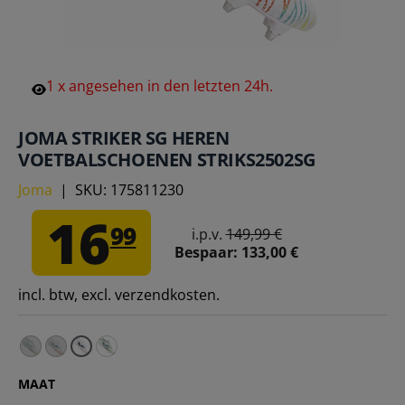
1
x
angesehen
in
den
letzten
24h.
JOMA STRIKER SG HEREN
VOETBALSCHOENEN STRIKS2502SG
Joma
|
SKU:
175811230
16
99
i.p.v.
149,99 €
Bespaar:
133,00 €
incl. btw, excl. verzendkosten.
Joma STRIKER FG Voetbalschoenen voor heren STRIKS25
Joma STRIKER FG Voetbalschoenen STRIKS2502FG – 4
Joma STRIKER SG Voetbalschoenen voor here
MAAT