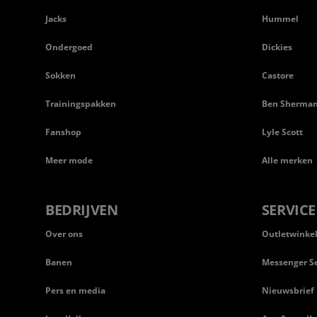
Jacks
Hummel
Ondergoed
Dickies
Sokken
Castore
Trainingspakken
Ben Sherma
Fanshop
Lyle Scott
Meer mode
Alle merken
BEDRIJVEN
SERVICE
Over ons
Outletwinke
Banen
Messenger Se
Pers en media
Nieuwsbrief