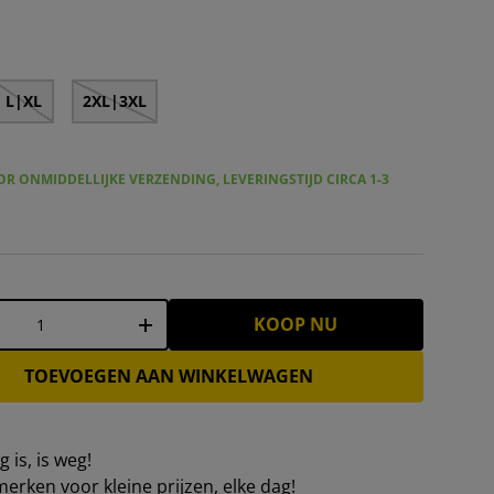
E "Bärry" retro jaren 90 trainingspak kostuum zwart – S|
ASKANTJE "Gärry" Retro Jaren '90 Trainingspak Kostuum z
MAASKANTJE "Robby" Retro Jaren 90 Trainings
L|XL
2XL|3XL
R ONMIDDELLIJKE VERZENDING, LEVERINGSTIJD CIRCA 1-3
KOOP NU
+
TOEVOEGEN AAN WINKELWAGEN
 is, is weg!
erken voor kleine prijzen, elke dag!