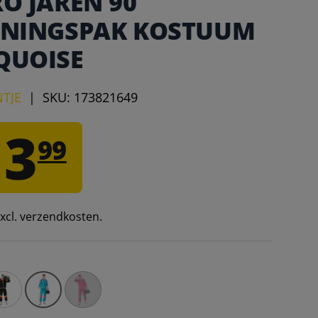
O JAREN 90
ININGSPAK KOSTUUM
QUOISE
TJE
|
SKU:
173821649
13
99
 excl. verzendkosten.