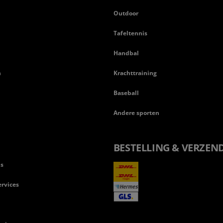
Outdoor
Tafeltennis
Handbal
n
Krachttraining
Baseball
Andere sporten
BESTELLING & VERZEN
ls
rvices