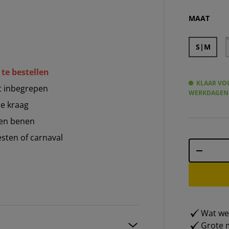
MAASKANTJ
MA
MAAT
S|M
 te bestellen
KLAAR VOO
et inbegrepen
WERKDAGEN
de kraag
 en benen
sten of carnaval
Aantal
-
Wat weg
Grote m