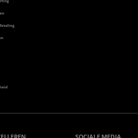
rting
en
Betaling
en
heid
CELLEREN
SOCIALE MEDIA