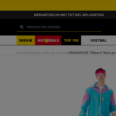
GA NAAR INHOUD
MERKARTIKELEN MET TOT WEL 80% KORTING
Zoeken
NIEUW
HOT
DEALS
TOP 100
VOETBAL
Home
>
Artikelen onder de 15 euro
>
MAASKANTJE "Rikkard" Retro jar