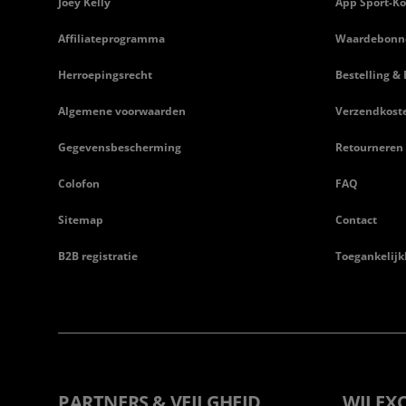
Joey Kelly
App Sport-Ko
Affiliateprogramma
Waardebonn
Herroepingsrecht
Bestelling & 
Algemene voorwaarden
Verzendkost
Gegevensbescherming
Retourneren
Colofon
FAQ
Sitemap
Contact
B2B registratie
Toegankelijk
PARTNERS & VEILGHEID
WIJ EX