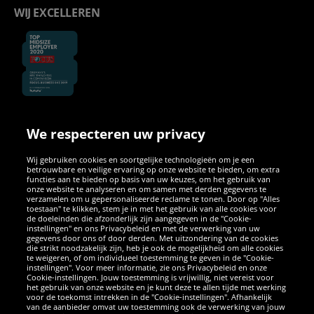
WIJ EXCELLEREN
We respecteren uw privacy
SOCIALE MEDIA
Wij gebruiken cookies en soortgelijke technologieën om je een
betrouwbare en veilige ervaring op onze website te bieden, om extra
Facebook
Instagram
WhatsApp
TikTok
Twitter
YouTube
functies aan te bieden op basis van uw keuzes, om het gebruik van
onze website te analyseren en om samen met derden gegevens te
verzamelen om u gepersonaliseerde reclame te tonen. Door op "Alles
toestaan" te klikken, stem je in met het gebruik van alle cookies voor
de doeleinden die afzonderlijk zijn aangegeven in de "Cookie-
instellingen" en ons Privacybeleid en met de verwerking van uw
APPS
gegevens door ons of door derden. Met uitzondering van de cookies
die strikt noodzakelijk zijn, heb je ook de mogelijkheid om alle cookies
te weigeren, of om individueel toestemming te geven in de "Cookie-
instellingen". Voor meer informatie, zie ons Privacybeleid en onze
Cookie-instellingen. Jouw toestemming is vrijwillig, niet vereist voor
het gebruik van onze website en je kunt deze te allen tijde met werking
voor de toekomst intrekken in de "Cookie-instellingen". Afhankelijk
van de aanbieder omvat uw toestemming ook de verwerking van jouw