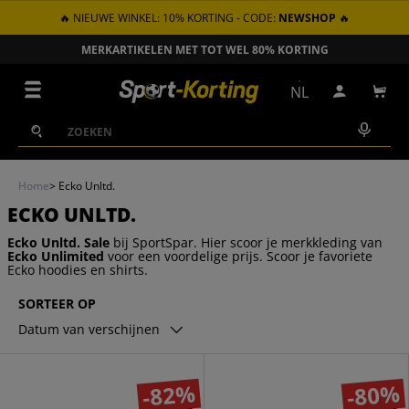
🔥 NIEUWE WINKEL: 10% KORTING - CODE:
NEWSHOP
🔥
GA NAAR INHOUD
MERKARTIKELEN MET TOT WEL 80% KORTING
Menu
NL
Inloggen
Win
Zoeken
Zoeken
Home
>
Ecko Unltd.
ECKO UNLTD.
Ecko Unltd. Sale
bij SportSpar. Hier scoor je merkkleding van
Ecko Unlimited
voor een voordelige prijs. Scoor je favoriete
Ecko hoodies en shirts.
SORTEER OP
Datum van verschijnen
-82%
-80%