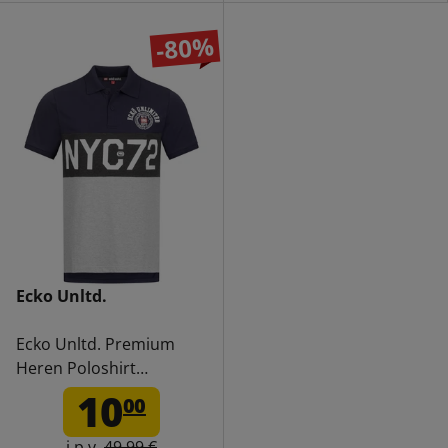
-80%
Ecko Unltd.
Ecko Unltd. Premium
Heren Poloshirt
EFM04794-NAVY
10
00
i.p.v.
49,99 €