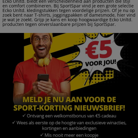
Ecko Unltd. biedt een verscheidenheid aan producten die stijl
en comfort combineren. Bij SportSpar vind je een grote selectie
Ecko Unltd. kledingstukken tegen voordelige prijzen. Of je nu op
zoek bent naar T-shirts, joggingpakken of damesmode, hier vind
je wat je zoekt. Grijp je kans en koop hoogwaardige Ecko Unltd.
producten tegen onverslaanbare prijzen bij SportSpar.