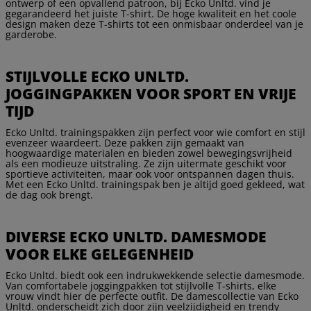
ontwerp of een opvallend patroon, bij Ecko Unltd. vind je
gegarandeerd het juiste T-shirt. De hoge kwaliteit en het coole
design maken deze T-shirts tot een onmisbaar onderdeel van je
garderobe.
STIJLVOLLE ECKO UNLTD.
JOGGINGPAKKEN VOOR SPORT EN VRIJE
TIJD
Ecko Unltd. trainingspakken zijn perfect voor wie comfort en stijl
evenzeer waardeert. Deze pakken zijn gemaakt van
hoogwaardige materialen en bieden zowel bewegingsvrijheid
als een modieuze uitstraling. Ze zijn uitermate geschikt voor
sportieve activiteiten, maar ook voor ontspannen dagen thuis.
Met een Ecko Unltd. trainingspak ben je altijd goed gekleed, wat
de dag ook brengt.
DIVERSE ECKO UNLTD. DAMESMODE
VOOR ELKE GELEGENHEID
Ecko Unltd. biedt ook een indrukwekkende selectie damesmode.
Van comfortabele joggingpakken tot stijlvolle T-shirts, elke
vrouw vindt hier de perfecte outfit. De damescollectie van Ecko
Unltd. onderscheidt zich door zijn veelzijdigheid en trendy