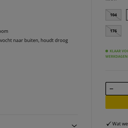
104
176
zoom
t vocht naar buiten, houdt droog
KLAAR VOO
WERKDAGEN
Aantal
-
Wat weg