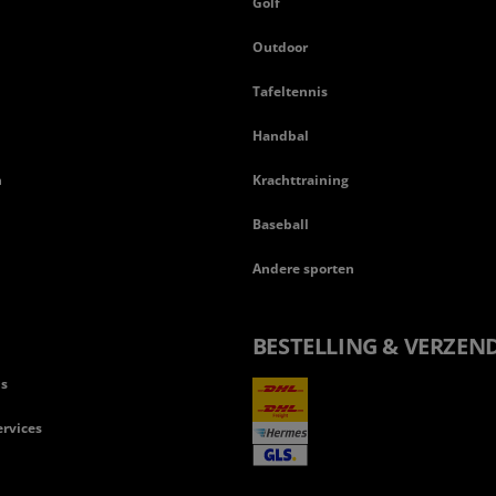
n
Golf
Outdoor
Tafeltennis
Handbal
n
Krachttraining
Baseball
Andere sporten
BESTELLING & VERZEN
ls
rvices