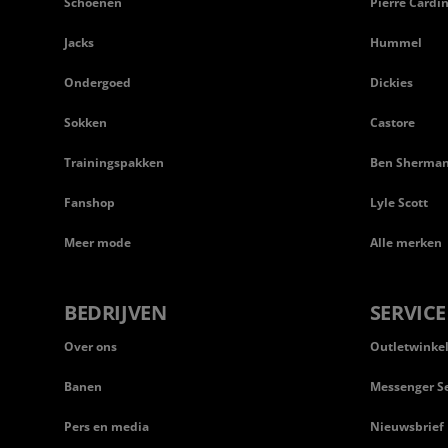
Schoenen
Pierre Cardi
Jacks
Hummel
Ondergoed
Dickies
Sokken
Castore
Trainingspakken
Ben Sherma
Fanshop
Lyle Scott
Meer mode
Alle merken
BEDRIJVEN
SERVICE
Over ons
Outletwinke
Banen
Messenger Se
Pers en media
Nieuwsbrief