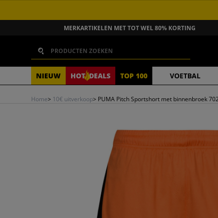
GA NAAR INHOUD
MERKARTIKELEN MET TOT WEL 80% KORTING
Zoeken
NIEUW
HOT
DEALS
TOP 100
VOETBAL
Home
>
10€ uitverkoop
>
PUMA Pitch Sportshort met binnenbroek 70