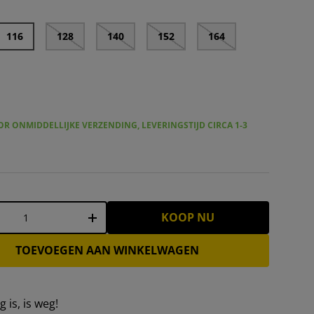
116
128
140
152
164
R ONMIDDELLIJKE VERZENDING, LEVERINGSTIJD CIRCA 1-3
KOOP NU
+
TOEVOEGEN AAN WINKELWAGEN
 is, is weg!