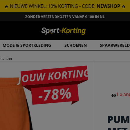
🔥 NIEUWE WINKEL: 10% KORTING - CODE:
NEWSHOP
🔥
ZONDER VERZENDKOSTEN VANAF € 100 IN NL
MODE & SPORTKLEDING
SCHOENEN
SPAARWERELD
2075-08
JOUW KORTING
-78%
1
x
an
PUM