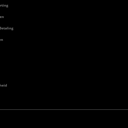
rting
en
Betaling
en
heid