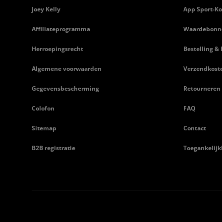
Joey Kelly
App Sport-Ko
Affiliateprogramma
Waardebonn
Herroepingsrecht
Bestelling & 
Algemene voorwaarden
Verzendkost
Gegevensbescherming
Retourneren
Colofon
FAQ
Sitemap
Contact
B2B registratie
Toegankelijk