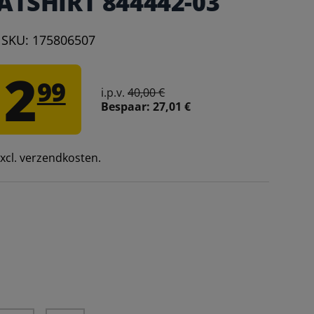
TSHIRT 844442-03
|
SKU:
175806507
12
99
i.p.v.
40,00 €
Bespaar:
27,01 €
 excl. verzendkosten.