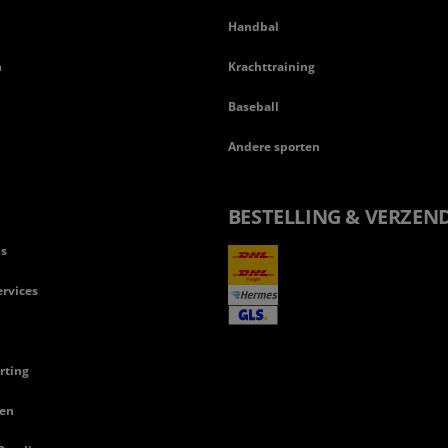
Handbal
n
Krachttraining
Baseball
Andere sporten
BESTELLING & VERZEN
ls
rvices
rting
en