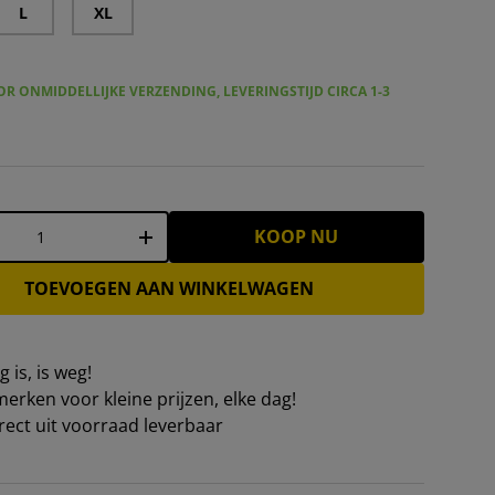
L
XL
R ONMIDDELLIJKE VERZENDING, LEVERINGSTIJD CIRCA 1-3
KOOP NU
+
TOEVOEGEN AAN WINKELWAGEN
 is, is weg!
erken voor kleine prijzen, elke dag!
irect uit voorraad leverbaar