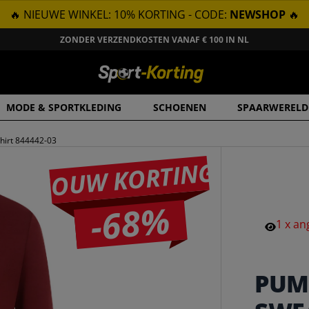
🔥 NIEUWE WINKEL: 10% KORTING - CODE:
NEWSHOP
🔥
ZONDER VERZENDKOSTEN VANAF € 100 IN NL
MODE & SPORTKLEDING
SCHOENEN
SPAARWERELD
irt 844442-03
JOUW KORTING
-68%
1
x
an
PUM