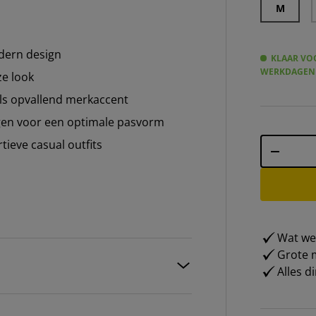
M
odern design
KLAAR VOO
WERKDAGEN
ze look
ls opvallend merkaccent
en voor een optimale pasvorm
Aantal
rtieve casual outfits
-
Wat weg
Grote m
Alles d