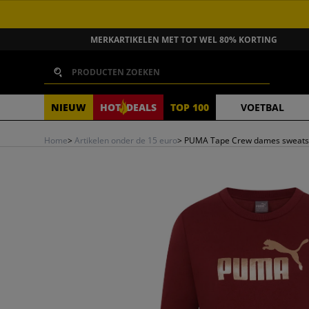
GA NAAR INHOUD
MERKARTIKELEN MET TOT WEL 80% KORTING
Zoeken
NIEUW
HOT
DEALS
TOP 100
VOETBAL
Home
>
Artikelen onder de 15 euro
>
PUMA Tape Crew dames sweatsh