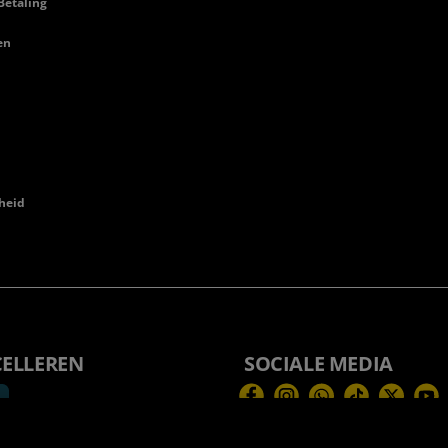
Betaling
en
heid
CELLEREN
SOCIALE MEDIA
Facebook
Instagram
WhatsApp
TikTok
Twitter
You