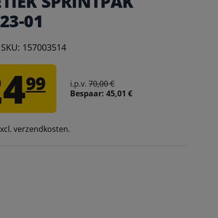
TIEK SPRINTPAK
23-01
|
SKU:
157003514
24
99
i.p.v.
70,00 €
Bespaar:
45,01 €
 excl. verzendkosten.