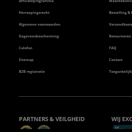
Affiliateprogramma
Waardebonn
Herroepingsrecht
Bestelling & 
Algemene voorwaarden
Verzendkost
Gegevensbescherming
Retourneren
Colofon
FAQ
Sitemap
Contact
B2B registratie
Toegankelijk
PARTNERS & VEILGHEID
WIJ EX