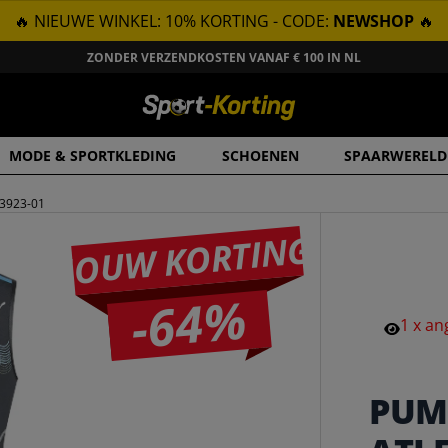
🔥 NIEUWE WINKEL: 10% KORTING - CODE:
NEWSHOP
🔥
ZONDER VERZENDKOSTEN VANAF € 100 IN NL
MODE & SPORTKLEDING
SCHOENEN
SPAARWERELD
03923-01
JOUW KORTING
-64%
1
x
an
PUM