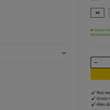
XS
KLAAR VOO
WERKDAGEN
Aantal
-
Wat weg
Grote m
Alles d