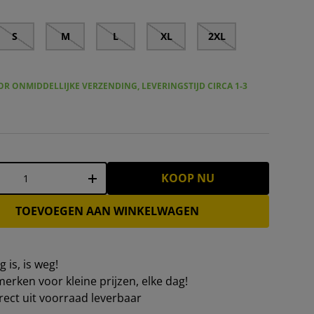
S
M
L
XL
2XL
R ONMIDDELLIJKE VERZENDING, LEVERINGSTIJD CIRCA 1-3
KOOP NU
+
TOEVOEGEN AAN WINKELWAGEN
 is, is weg!
erken voor kleine prijzen, elke dag!
irect uit voorraad leverbaar