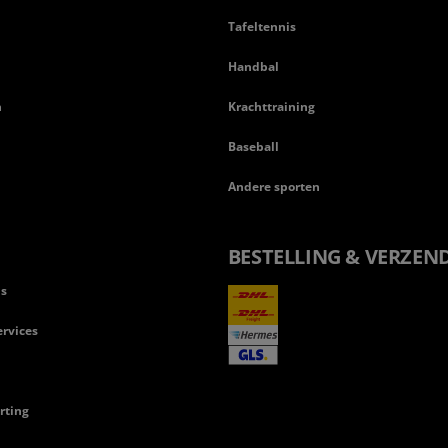
Tafeltennis
Handbal
n
Krachttraining
Baseball
Andere sporten
BESTELLING & VERZEN
ls
rvices
rting