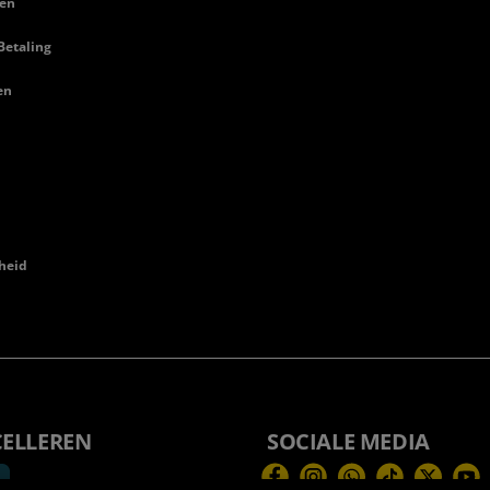
en
Betaling
en
heid
CELLEREN
SOCIALE MEDIA
Facebook
Instagram
WhatsApp
TikTok
Twitter
You