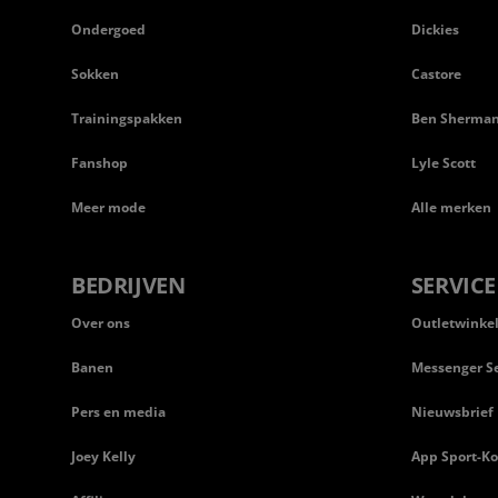
Ondergoed
Dickies
Sokken
Castore
Trainingspakken
Ben Sherma
Fanshop
Lyle Scott
Meer mode
Alle merken
BEDRIJVEN
SERVICE
Over ons
Outletwinke
Banen
Messenger Se
Pers en media
Nieuwsbrief
Joey Kelly
App Sport-Ko