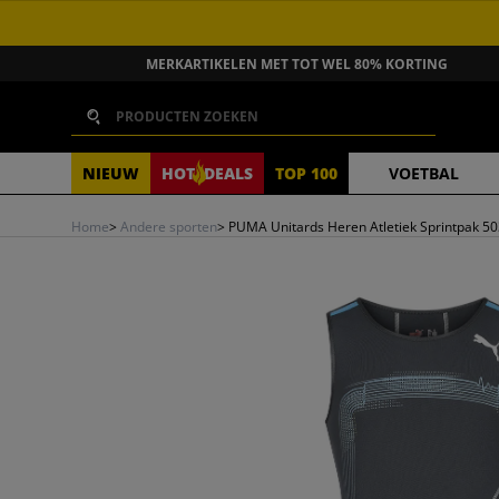
GA NAAR INHOUD
MERKARTIKELEN MET TOT WEL 80% KORTING
Zoeken
NIEUW
HOT
DEALS
TOP 100
VOETBAL
Home
>
Andere sporten
>
PUMA Unitards Heren Atletiek Sprintpak 5