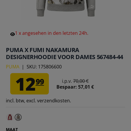
1
x
angesehen
in
den
letzten
24h.
PUMA X FUMI NAKAMURA
DESIGNERHOODIE VOOR DAMES 567484-44
PUMA
|
SKU:
175806600
12
99
i.p.v.
70,00 €
Bespaar:
57,01 €
incl. btw, excl. verzendkosten.
PUMA x FUMI NAKAMURA Designerhoodie voor dames 56
MAAT