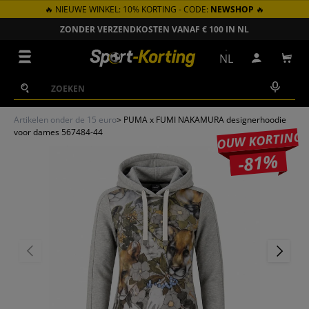
🔥 NIEUWE WINKEL: 10% KORTING - CODE:
NEWSHOP
🔥
GA NAAR INHOUD
ZONDER VERZENDKOSTEN VANAF € 100 IN NL
Menu
NL
Inloggen
Win
Zoeken
Zoeken
Artikelen onder de 15 euro
>
PUMA x FUMI NAKAMURA designerhoodie
voor dames 567484-44
JOUW KORTING
-81%
VORIGE
VOLGEN