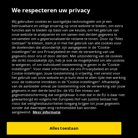
We respecteren uw privacy
Wij gebruiken cookies en soortgelijke technologieën om je een
betrouwbare en veilige ervaring op onze website te bieden, om extra
functies aan te bieden op basis van uw keuzes, om het gebruik van
onze website te analyseren en om samen met derden gegevens te
verzamelen om u gepersonaliseerde reclame te tonen. Door op "Alles
SOCIALE MEDIA
toestaan" te klikken, stem je in met het gebruik van alle cookies voor
de doeleinden die afzonderlijk zijn aangegeven in de "Cookie-
instellingen" en ons Privacybeleid en met de verwerking van uw
Facebook
Instagram
WhatsApp
TikTok
Twitter
YouTube
gegevens door ons of door derden. Met uitzondering van de cookies
die strikt noodzakelijk zijn, heb je ook de mogelijkheid om alle cookies
te weigeren, of om individueel toestemming te geven in de "Cookie-
instellingen". Voor meer informatie, zie ons Privacybeleid en onze
APPS
Cookie-instellingen. Jouw toestemming is vrijwillig, niet vereist voor
het gebruik van onze website en je kunt deze te allen tijde met werking
voor de toekomst intrekken in de "Cookie-instellingen". Afhankelijk
van de aanbieder omvat uw toestemming ook de verwerking van jouw
gegevens in een derde land (bv. de VS). Een niveau van
gegevensbescherming dat vergelijkbaar is met dat in de EU is daar niet
gewaarborgd en volgens het Europees Hof van Justitie bestaat het
risico dat veiligheidsautoriteiten toegang krijgen tot jouw gegevens
zonder dat daartegen enig rechtsmiddel kan worden
aangewend.
Meer informatie
Copyright © 2026 Sportspar GmbH, Gustav-Adolf-Ring 7, 04838 Eilenburg
GER - Alle rechten voorbehouden
Alles toestaan
*Alle prijzen incl. wettelijke btw excl. verzendingskosten en eventueel