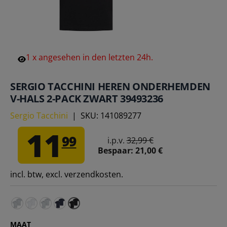
1
x
angesehen
in
den
letzten
24h.
SERGIO TACCHINI HEREN ONDERHEMDEN
V-HALS 2-PACK ZWART 39493236
Sergio Tacchini
|
SKU:
141089277
11
99
i.p.v.
32,99 €
Bespaar:
21,00 €
incl. btw, excl. verzendkosten.
Sergio Tacchini Heren Onderhemden Rondhals 2-pack gri
Sergio Tacchini Heren Onderhemden Ronde Hals 2-pa
Sergio Tacchini Heren Onderhemden V-hals 2-pac
Sergio Tacchini Heren Onderhemden V-hals 2
MAAT