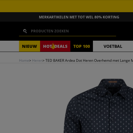
GA NAAR INHOUD
MERKARTIKELEN MET TOT WEL 80% KORTING
Zoeken
NIEUW
HOT
DEALS
TOP 100
VOETBAL
Home
>
Heren
>
TED BAKER Ardea Dot Heren Overhemd met Lange