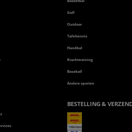
Basketbal
n
Golf
Outdoor
Tafeltennis
Handbal
n
Krachttraining
Baseball
Andere sporten
BESTELLING & VERZEN
ls
rvices