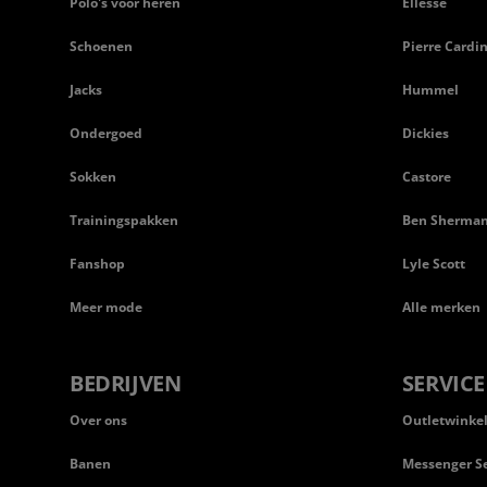
Polo's voor heren
Ellesse
Schoenen
Pierre Cardi
Jacks
Hummel
Ondergoed
Dickies
Sokken
Castore
Trainingspakken
Ben Sherma
Fanshop
Lyle Scott
Meer mode
Alle merken
BEDRIJVEN
SERVICE
Over ons
Outletwinke
Banen
Messenger Se