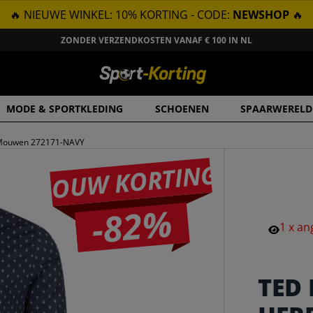
🔥 NIEUWE WINKEL: 10% KORTING - CODE:
NEWSHOP
🔥
ZONDER VERZENDKOSTEN VANAF € 100 IN NL
MODE & SPORTKLEDING
SCHOENEN
SPAARWERELD
 Mouwen 272171-NAVY
JOUW KORTING
-82%
1
x
an
TED