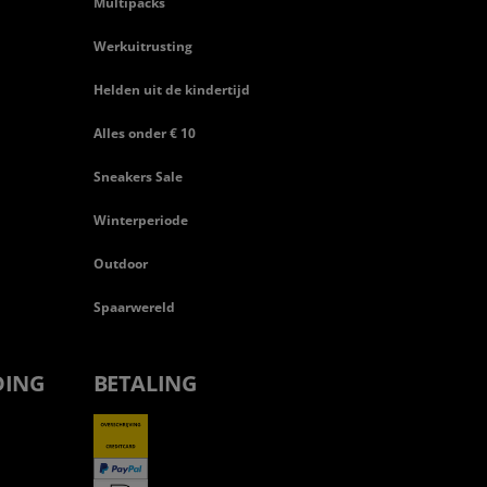
Multipacks
Werkuitrusting
Helden uit de kindertijd
Alles onder € 10
Sneakers Sale
Winterperiode
Outdoor
Spaarwereld
DING
BETALING