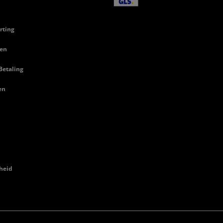
rting
en
Betaling
en
heid