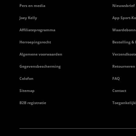
Pers en media
Nieuwsbrief
Joey Kelly
App Sport-Ko
Affiliateprogramma
Waardebonn
Herroepingsrecht
Bestelling & 
Algemene voorwaarden
Verzendkost
Gegevensbescherming
Retourneren
Colofon
FAQ
Sitemap
Contact
B2B registratie
Toegankelijk