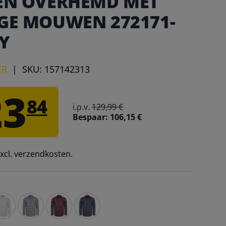
EN OVERHEMD MET
GE MOUWEN 272171-
Y
ER
|
SKU:
157142313
23
84
i.p.v.
129,99 €
Bespaar:
106,15 €
 excl. verzendkosten.