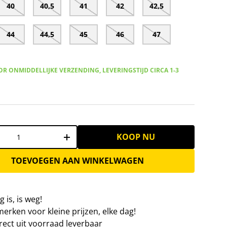
40
40,5
41
42
42,5
44
44,5
45
46
47
R ONMIDDELLIJKE VERZENDING, LEVERINGSTIJD CIRCA 1-3
KOOP NU
+
TOEVOEGEN AAN WINKELWAGEN
 is, is weg!
erken voor kleine prijzen, elke dag!
irect uit voorraad leverbaar