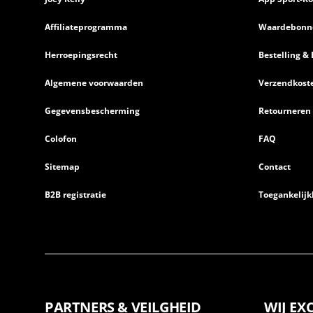
Affiliateprogramma
Waardebonn
Herroepingsrecht
Bestelling & 
Algemene voorwaarden
Verzendkost
Gegevensbescherming
Retourneren
Colofon
FAQ
Sitemap
Contact
B2B registratie
Toegankelijk
PARTNERS & VEILGHEID
WIJ EX