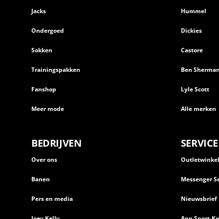
Jacks
Hummel
Ondergoed
Dickies
Sokken
Castore
Trainingspakken
Ben Sherma
Fanshop
Lyle Scott
Meer mode
Alle merken
BEDRIJVEN
SERVICE
Over ons
Outletwinke
Banen
Messenger Se
Pers en media
Nieuwsbrief
Joey Kelly
App Sport-Ko