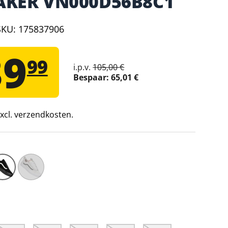
AKER VN000D56B8C1
SKU:
175837906
39
99
i.p.v.
105,00 €
Bespaar:
65,01 €
 excl. verzendkosten.
 Skool Sneaker VN0009QCBKA1 – 43
Vans Skate Old Skool 36 + Sneaker VN000D5RZHJ1 – 35