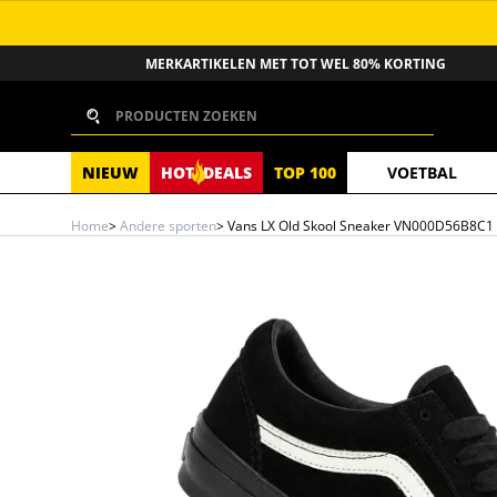
GA NAAR INHOUD
MERKARTIKELEN MET TOT WEL 80% KORTING
Zoeken
NIEUW
HOT
DEALS
TOP 100
VOETBAL
Home
>
Andere sporten
>
Vans LX Old Skool Sneaker VN000D56B8C1