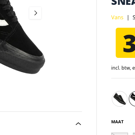
SNE
VOLGENDE
Vans
|
incl. btw,
Vans Knu
MAAT