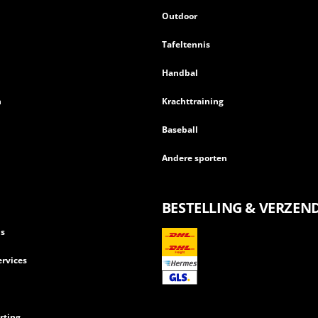
Outdoor
Tafeltennis
Handbal
n
Krachttraining
Baseball
Andere sporten
BESTELLING & VERZEN
ls
rvices
rting