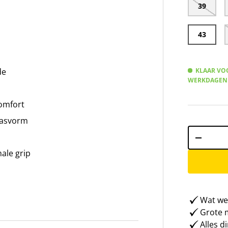
39
43
KLAAR VOO
de
WERKDAGEN
omfort
 pasvorm
Aantal
-
ale grip
Wat weg
Grote m
Alles d