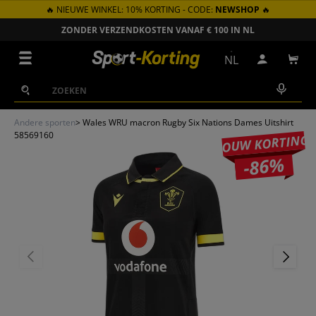
🔥 NIEUWE WINKEL: 10% KORTING - CODE:
NEWSHOP
🔥
GA NAAR INHOUD
ZONDER VERZENDKOSTEN VANAF € 100 IN NL
Menu
NL
Inloggen
Win
Zoeken
Zoeken
Andere sporten
>
Wales WRU macron Rugby Six Nations Dames Uitshirt
58569160
JOUW KORTING
-86%
VORIGE
VOLGEN