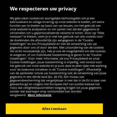
We respecteren uw privacy
Wij gebruiken cookies en soortgelijke technologieën om je een
betrouwbare en veilige ervaring op onze website te bieden, om extra
functies aan te bieden op basis van uw keuzes, om het gebruik van
onze website te analyseren en om samen met derden gegevens te
verzamelen om u gepersonaliseerde reclame te tonen. Door op "Alles
SOCIALE MEDIA
toestaan" te klikken, stem je in met het gebruik van alle cookies voor
de doeleinden die afzonderlijk zijn aangegeven in de "Cookie-
instellingen" en ons Privacybeleid en met de verwerking van uw
Facebook
Instagram
WhatsApp
TikTok
Twitter
YouTube
gegevens door ons of door derden. Met uitzondering van de cookies
die strikt noodzakelijk zijn, heb je ook de mogelijkheid om alle cookies
te weigeren, of om individueel toestemming te geven in de "Cookie-
instellingen". Voor meer informatie, zie ons Privacybeleid en onze
APPS
Cookie-instellingen. Jouw toestemming is vrijwillig, niet vereist voor
het gebruik van onze website en je kunt deze te allen tijde met werking
voor de toekomst intrekken in de "Cookie-instellingen". Afhankelijk
van de aanbieder omvat uw toestemming ook de verwerking van jouw
gegevens in een derde land (bv. de VS). Een niveau van
gegevensbescherming dat vergelijkbaar is met dat in de EU is daar niet
gewaarborgd en volgens het Europees Hof van Justitie bestaat het
risico dat veiligheidsautoriteiten toegang krijgen tot jouw gegevens
zonder dat daartegen enig rechtsmiddel kan worden
aangewend.
Meer informatie
Copyright © 2026 Sportspar GmbH, Gustav-Adolf-Ring 7, 04838 Eilenburg
GER - Alle rechten voorbehouden
Alles toestaan
*Alle prijzen incl. wettelijke btw excl. verzendingskosten en eventueel