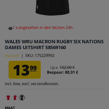
1
x
angesehen
in
den
letzten
24h.
WALES WRU MACRON RUGBY SIX NATIONS
DAMES UITSHIRT 58569160
macron
|
SKU:
175229992
13
99
i.p.v.
102,00 €
Bespaar:
88,01 €
incl. btw, excl. verzendkosten.
Wales WRU Macron Rugby Damestrui Thuis 60004638 – 
Wales WRU Macron Rugby 6 Nations Damestrui Thui
MAAT