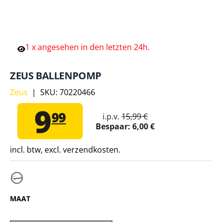
1
x
angesehen
in
den
letzten
24h.
ZEUS BALLENPOMP
Zeus
|
SKU:
70220466
9
99
i.p.v.
15,99 €
Bespaar:
6,00 €
incl. btw, excl. verzendkosten.
MAAT