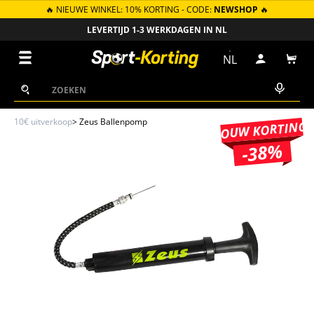
🔥 NIEUWE WINKEL: 10% KORTING - CODE:
NEWSHOP
🔥
GA NAAR INHOUD
LEVERTIJD 1-3 WERKDAGEN IN NL
Menu
NL
Inloggen
Win
Zoeken
Zoeken
10€ uitverkoop
>
Zeus Ballenpomp
JOUW KORTING
-38%