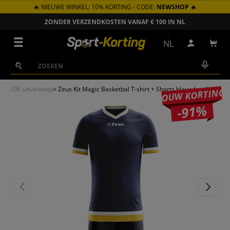
🔥 NIEUWE WINKEL: 10% KORTING - CODE:
NEWSHOP
🔥
GA NAAR INHOUD
ZONDER VERZENDKOSTEN VANAF € 100 IN NL
Menu
NL
Inloggen
Win
Zoeken
Zoeken
10€ uitverkoop
>
Zeus Kit Magic Basketbal T-shirt + Shorts blauw/geel
JOUW KORTING
-91%
VORIGE
VOLGEN