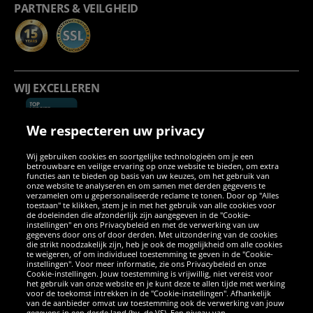
PARTNERS & VEILGHEID
WIJ EXCELLEREN
We respecteren uw privacy
Wij gebruiken cookies en soortgelijke technologieën om je een
betrouwbare en veilige ervaring op onze website te bieden, om extra
functies aan te bieden op basis van uw keuzes, om het gebruik van
onze website te analyseren en om samen met derden gegevens te
SOCIALE MEDIA
verzamelen om u gepersonaliseerde reclame te tonen. Door op "Alles
toestaan" te klikken, stem je in met het gebruik van alle cookies voor
de doeleinden die afzonderlijk zijn aangegeven in de "Cookie-
instellingen" en ons Privacybeleid en met de verwerking van uw
Facebook
Instagram
WhatsApp
TikTok
Twitter
YouTube
gegevens door ons of door derden. Met uitzondering van de cookies
die strikt noodzakelijk zijn, heb je ook de mogelijkheid om alle cookies
te weigeren, of om individueel toestemming te geven in de "Cookie-
instellingen". Voor meer informatie, zie ons Privacybeleid en onze
APPS
Cookie-instellingen. Jouw toestemming is vrijwillig, niet vereist voor
het gebruik van onze website en je kunt deze te allen tijde met werking
voor de toekomst intrekken in de "Cookie-instellingen". Afhankelijk
van de aanbieder omvat uw toestemming ook de verwerking van jouw
gegevens in een derde land (bv. de VS). Een niveau van