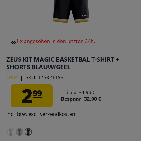
1
x
angesehen
in
den
letzten
24h.
ZEUS KIT MAGIC BASKETBAL T-SHIRT +
SHORTS BLAUW/GEEL
Zeus
|
SKU:
175821156
2
99
i.p.v.
34,99 €
Bespaar:
32,00 €
incl. btw, excl. verzendkosten.
Zeus Kit Magic Basketbal T-shirt + short wit/rood – M
Zeus Kit Magic Basketbalshirt + Short blauw/rood – 