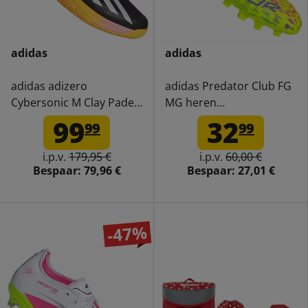
adidas
adidas
adidas adizero
adidas Predator Club FG
Cybersonic M Clay Padel
MG heren
Tennisschoenen IF0437
voetbalschoenen ID1324
99
32
99
99
i.p.v.
179,95 €
i.p.v.
60,00 €
Bespaar:
79,96 €
Bespaar:
27,01 €
-47%