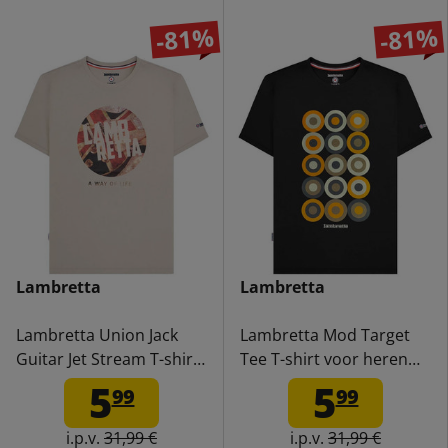
-81%
-81%
Lambretta
Lambretta
Lambretta Union Jack
Lambretta Mod Target
Guitar Jet Stream T-shirt
Tee T-shirt voor heren
voor heren SS6741-JET
SS6010-BLACK
5
5
99
99
STREAM
i.p.v.
31,99 €
i.p.v.
31,99 €