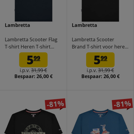
Lambretta
Lambretta
Lambretta Scooter Flag
Lambretta Scooter
T-shirt Heren T-shirt
Brand T-shirt voor heren
SS1208-NVY
SS1503-BLK
5
5
99
99
i.p.v.
31,99 €
i.p.v.
31,99 €
Bespaar:
26,00 €
Bespaar:
26,00 €
-81%
-81%