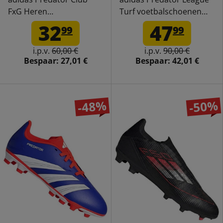
FxG Heren
Turf voetbalschoenen
Voetbalschoenen IF6341
met meerdere noppen
32
47
99
99
voor heren IF6376
i.p.v.
60,00 €
i.p.v.
90,00 €
Bespaar:
27,01 €
Bespaar:
42,01 €
-48%
-50%