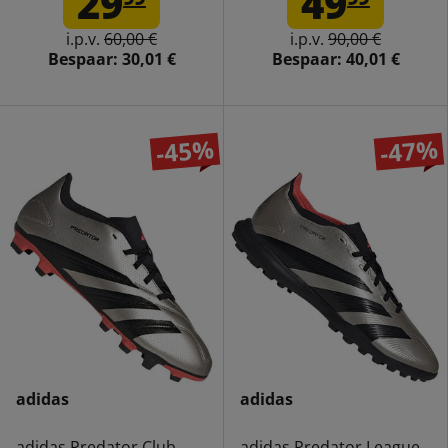
29
49
kinderen IG8730
i.p.v.
60,00 €
i.p.v.
90,00 €
Bespaar:
30,01 €
Bespaar:
40,01 €
-45%
-47%
adidas
adidas
adidas Predator Club
adidas Predator League