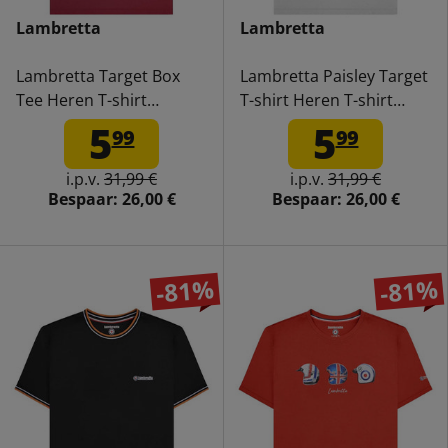
Lambretta
Lambretta
Lambretta Target Box
Lambretta Paisley Target
Tee Heren T-shirt
T-shirt Heren T-shirt
SS5007-BUR
SS4012-WHITE
5
5
99
99
i.p.v.
31,99 €
i.p.v.
31,99 €
Bespaar:
26,00 €
Bespaar:
26,00 €
-81%
-81%