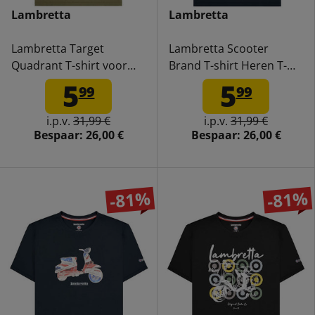
Lambretta
Lambretta
Lambretta Target
Lambretta Scooter
Quadrant T-shirt voor
Brand T-shirt Heren T-
heren SS1509-KHAKI
shirt SS1503-NAVY
5
5
99
99
i.p.v.
31,99 €
i.p.v.
31,99 €
Bespaar:
26,00 €
Bespaar:
26,00 €
-81%
-81%