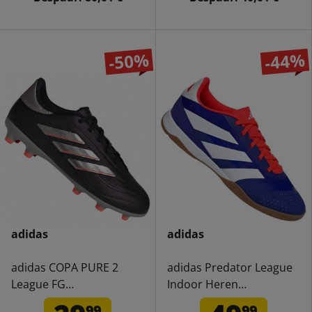
-50%
-44%
adidas
adidas
adidas COPA PURE 2
adidas Predator League
League FG
Indoor Heren
Voetbalschoenen voor
Zaalschoenen IF6393
99
99