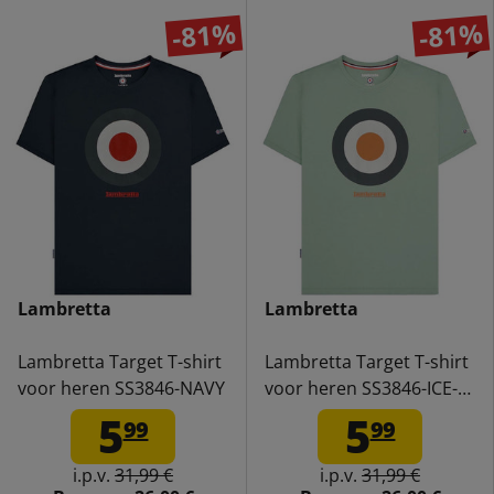
-81%
-81%
Lambretta
Lambretta
Lambretta Target T-shirt
Lambretta Target T-shirt
voor heren SS3846-NAVY
voor heren SS3846-ICE-
GRN
5
5
99
99
i.p.v.
31,99 €
i.p.v.
31,99 €