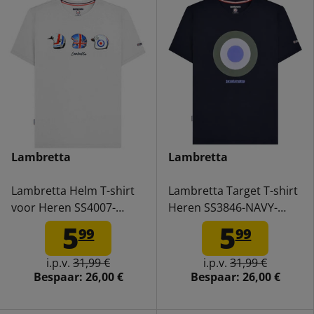
Lambretta
Lambretta
Lambretta Helm T-shirt
Lambretta Target T-shirt
voor Heren SS4007-
Heren SS3846-NAVY-
WHITE
BLUE-DOT
5
5
99
99
i.p.v.
31,99 €
i.p.v.
31,99 €
Bespaar:
26,00 €
Bespaar:
26,00 €