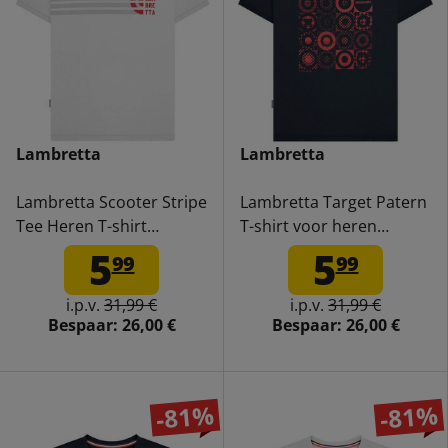
Lambretta
Lambretta
Lambretta Scooter Stripe
Lambretta Target Patern
Tee Heren T-shirt
T-shirt voor heren
SS4005-WHT
SS4003-NAVY
5
5
99
99
i.p.v.
31,99 €
i.p.v.
31,99 €
Bespaar:
26,00 €
Bespaar:
26,00 €
-81%
-81%