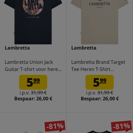
Lambretta
Lambretta
Lambretta Union Jack
Lambretta Brand Target
Guitar T-shirt voor heren
Tee Heren T-Shirt
SS6741-NAVY
SS6006-TOFU
5
5
99
99
i.p.v.
31,99 €
i.p.v.
31,99 €
Bespaar:
26,00 €
Bespaar:
26,00 €
-81%
-81%