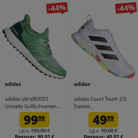
-44%
-44%
adidas
adidas
adidas ultraBOOST
adidas Court Team 2.0
Uniseks Golfschoenen
Dames
IH5051
Volleybalschoenen
99
49
99
99
IH8109
i.p.v.
180,00 €
i.p.v.
90,00 €
Bespaar:
80,01 €
Bespaar:
40,01 €