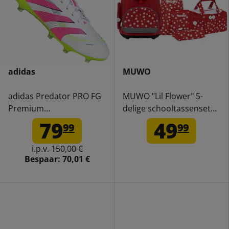
adidas
MUWO
adidas Predator PRO FG
MUWO "Lil Flower" 5-
Premium
delige schooltassenset
Voetbalschoenen ID3855
voor kinderen
79
49
99
99
i.p.v.
150,00 €
Bespaar:
70,01 €