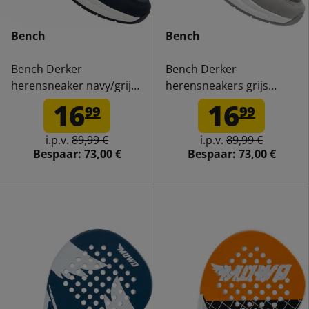
Bench
Bench
Bench Derker
Bench Derker
herensneaker navy/grijs
herensneakers grijs
BEN1028-X32
BEN1028-P10
16
16
99
99
i.p.v.
89,99 €
i.p.v.
89,99 €
Bespaar:
73,00 €
Bespaar:
73,00 €