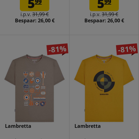
5
5
99
99
i.p.v.
31,99 €
i.p.v.
31,99 €
Bespaar:
26,00 €
Bespaar:
26,00 €
-81%
-81%
Lambretta
Lambretta