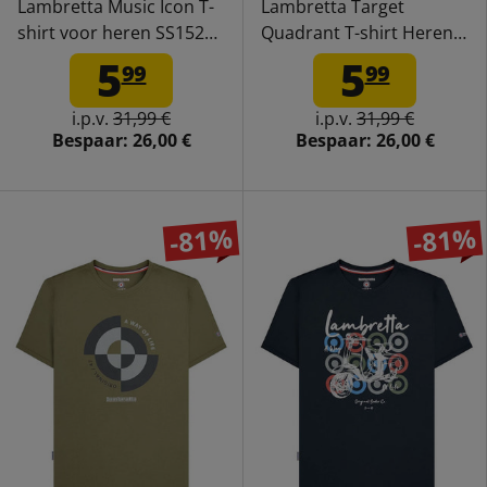
Lambretta Music Icon T-
Lambretta Target
shirt voor heren SS1526-
Quadrant T-shirt Heren
CINDER
T-shirt SS1509-GOLD
5
5
99
99
i.p.v.
31,99 €
i.p.v.
31,99 €
Bespaar:
26,00 €
Bespaar:
26,00 €
-81%
-81%