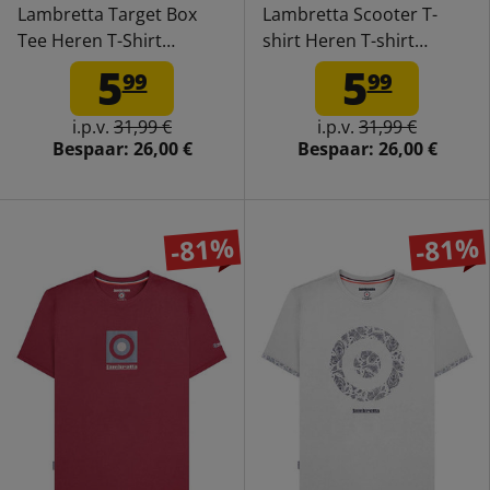
Lambretta Target Box
Lambretta Scooter T-
Tee Heren T-Shirt
shirt Heren T-shirt
SS5007-KHAKI
SS5017-DK BLU
5
5
99
99
i.p.v.
31,99 €
i.p.v.
31,99 €
Bespaar:
26,00 €
Bespaar:
26,00 €
-81%
-81%