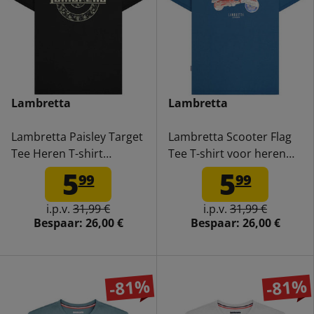
Lambretta
Lambretta
Lambretta Paisley Target
Lambretta Scooter Flag
Tee Heren T-shirt
Tee T-shirt voor heren
SS1011-BLK
SS1208-DK BLUE
5
5
99
99
i.p.v.
31,99 €
i.p.v.
31,99 €
Bespaar:
26,00 €
Bespaar:
26,00 €
-81%
-81%