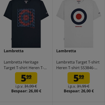
Lambretta
Lambretta
Lambretta Heritage
Lambretta Target T-shirt
Target T-shirt Heren T-
Heren T-shirt SS3846-
shirt SS4002-NAVY
WHITE
5
5
99
99
i.p.v.
31,99 €
i.p.v.
31,99 €
Bespaar:
26,00 €
Bespaar:
26,00 €