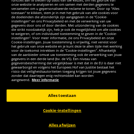
functies aan te bieden op basis van uw keuzes, om het gebruik van
onze website te analyseren en om samen met derden gegevens te
verzamelen om u gepersonaliseerde reclame te tonen. Door op "Alles
toestaan" te klikken, stem je in met het gebruik van alle cookies voor
de doeleinden die afzonderlijk zijn aangegeven in de "Cookie-
instellingen" en ons Privacybeleid en met de verwerking van uw
gegevens door ons of door derden. Met uitzondering van de cookies
die strikt noodzakelijk zijn, heb je ook de mogelijkheid om alle cookies
te weigeren, of om individueel toestemming te geven in de "Cookie-
instellingen". Voor meer informatie, zie ons Privacybeleid en onze
Cookie-instellingen. Jouw toestemming is vrijwillig, niet vereist voor
het gebruik van onze website en je kunt deze te allen tijde met werking
voor de toekomst intrekken in de "Cookie-instellingen". Afhankelijk
van de aanbieder omvat uw toestemming ook de verwerking van jouw
gegevens in een derde land (bv. de VS). Een niveau van
gegevensbescherming dat vergelijkbaar is met dat in de EU is daar niet
MUWO
MUWO
gewaarborgd en volgens het Europees Hof van Justitie bestaat het
risico dat veiligheidsautoriteiten toegang krijgen tot jouw gegevens
zonder dat daartegen enig rechtsmiddel kan worden
aangewend.
Meer informatie
MUWO "Lil Ninja"
MUWO "Lil Fairy" Kinder
schooltassenset 5-delig
Schooltassenset 5-delig
Alles toestaan
voor kinderen
49
49
99
99
Cookie-instellingen
Alles afwijzen