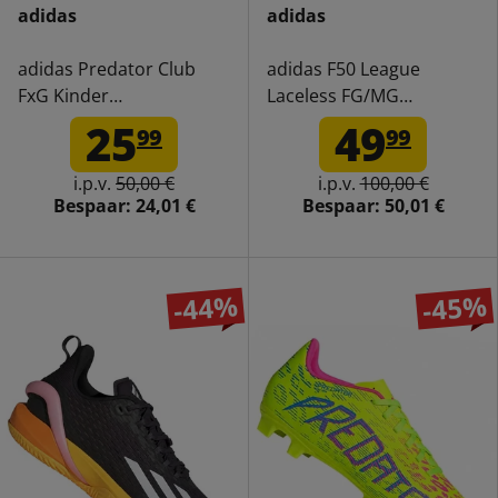
adidas
adidas
adidas Predator Club
adidas F50 League
FxG Kinder
Laceless FG/MG
Voetbalschoenen IF6424
Voetbalschoenen IE1242
25
49
99
99
i.p.v.
50,00 €
i.p.v.
100,00 €
Bespaar:
24,01 €
Bespaar:
50,01 €
-44%
-45%