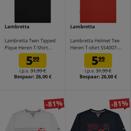
Lambretta
Lambretta
Lambretta Twin Tipped
Lambretta Helmet Tee
Pique Heren T-Shirt
Heren T-shirt SS4007-
SS4008-BLK-wht-orange
RED
5
5
99
99
i.p.v.
31,99 €
i.p.v.
31,99 €
Bespaar:
26,00 €
Bespaar:
26,00 €
-81%
-81%