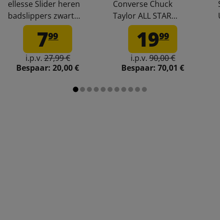
ellesse Slider heren
Converse Chuck
badslippers zwart
Taylor ALL STAR
Adelaide-Black
Wedge Platform
7
19
99
99
damessneaker
A11909C
i.p.v.
27,99 €
i.p.v.
90,00 €
Bespaar:
20,00 €
Bespaar:
70,01 €