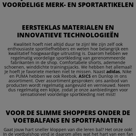
VOORDELIGE MERK- EN SPORTARTIKELEN
EERSTEKLAS MATERIALEN EN
INNOVATIEVE TECHNOLOGIEËN
Kwaliteit hoeft niet altijd duur te zijn! We zijn zelf ook
enthousiaste sportliefhebbers en weten hoe belangrijk een
kwalitatief hoogwaardige uitrusting is. Daarom hebben we
regelmatig voordelige sportkleding van gerenommeerde
fabrikanten in de shop. Comfortabele shorts, ademende
schoenen, winddichte trainingsjacks. We hebben het allemaal!
Je hoeft je favoriete merken niet te missen. Naast
adidas
, Nike
en PUMA hebben we ook Reebok,
ASICS
en Dunlop in ons
assortiment. Over assortiment gesproken: ons aanbod van
producten wordt regelmatig aangevuld en vernieuwd. Neem
dus regelmatig een kijkje, zodat je onze aanbiedingen voor
sensationeel voordelige sportkleding niet mist!
VOOR DE SLIMME SHOPPERS ONDER DE
VOETBALFANS EN SPORTFANATEN
Gaat jouw hart sneller kloppen van die leren bal? Het onze ook!
In de voetbalshop vind je daarom alles wat het hart van een fan