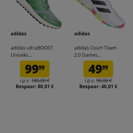
adidas
adidas
adidas ultraBOOST
adidas Court Team
Uniseks
2.0 Dames
Golfschoenen IH5051
Volleybalschoenen
99
49
99
99
IH8109
i.p.v.
180,00 €
i.p.v.
90,00 €
Bespaar:
80,01 €
Bespaar:
40,01 €