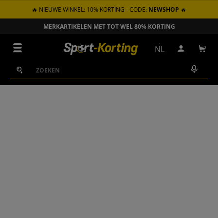
🔥 NIEUWE WINKEL: 10% KORTING - CODE:
NEWSHOP
🔥
GA NAAR INHOUD
ZONDER VERZENDKOSTEN VANAF € 100 IN NL
Menu
NL
Inloggen
Win
Zoeken
Zoeken