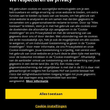
SOCIALE MEDIA
Wij gebruiken cookies en soortgelijke technologieën om je een
betrouwbare en veilige ervaring op onze website te bieden, om extra
Facebook
Instagram
WhatsApp
TikTok
Twitter
YouTube
functies aan te bieden op basis van uw keuzes, om het gebruik van
onze website te analyseren en om samen met derden gegevens te
verzamelen om u gepersonaliseerde reclame te tonen. Door op "Alles
toestaan" te klikken, stem je in met het gebruik van alle cookies voor
de doeleinden die afzonderlijk zijn aangegeven in de "Cookie-
instellingen" en ons Privacybeleid en met de verwerking van uw
APPS
gegevens door ons of door derden. Met uitzondering van de cookies
die strikt noodzakelijk zijn, heb je ook de mogelijkheid om alle cookies
te weigeren, of om individueel toestemming te geven in de "Cookie-
instellingen". Voor meer informatie, zie ons Privacybeleid en onze
Cookie-instellingen. Jouw toestemming is vrijwillig, niet vereist voor
het gebruik van onze website en je kunt deze te allen tijde met werking
voor de toekomst intrekken in de "Cookie-instellingen". Afhankelijk
van de aanbieder omvat uw toestemming ook de verwerking van jouw
gegevens in een derde land (bv. de VS). Een niveau van
gegevensbescherming dat vergelijkbaar is met dat in de EU is daar niet
gewaarborgd en volgens het Europees Hof van Justitie bestaat het
risico dat veiligheidsautoriteiten toegang krijgen tot jouw gegevens
zonder dat daartegen enig rechtsmiddel kan worden
Copyright © 2026 Sportspar GmbH, Gustav-Adolf-Ring 7, 04838 Eilenburg
aangewend.
Meer informatie
GER - Alle rechten voorbehouden
Alles toestaan
*Alle prijzen incl. wettelijke btw excl. verzendingskosten en eventueel
kosten voor levering ter plaatse, tenzij anderszins beschreven. 1Huidige
of eerdere aanbevolen verkoopprijs van de fabrikant inclusief btw
Cookie-instellingen