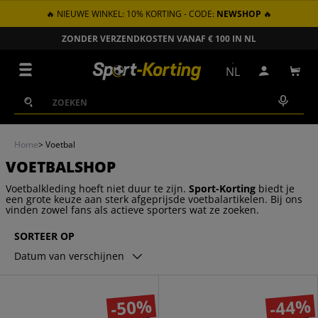
🔥 NIEUWE WINKEL: 10% KORTING - CODE:
NEWSHOP
🔥
GA NAAR INHOUD
ZONDER VERZENDKOSTEN VANAF € 100 IN NL
Menu
NL
Inloggen
Win
Zoeken
Zoeken
Home
>
Voetbal
VOETBALSHOP
Voetbalkleding hoeft niet duur te zijn.
Sport-Korting
biedt je
een grote keuze aan sterk afgeprijsde voetbalartikelen. Bij ons
vinden zowel fans als actieve sporters wat ze zoeken.
SORTEER OP
Datum van verschijnen
-50%
-44%