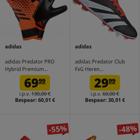
adidas
adidas
adidas Predator PRO
adidas Predator Club
Hybrid Premium
FxG Heren
Keeperhandschoenen
Voetbalschoenen IG7760
69
29
99
99
HN3344
i.p.v.
130,00 €
i.p.v.
60,00 €
Bespaar:
60,01 €
Bespaar:
30,01 €
-55%
-48%