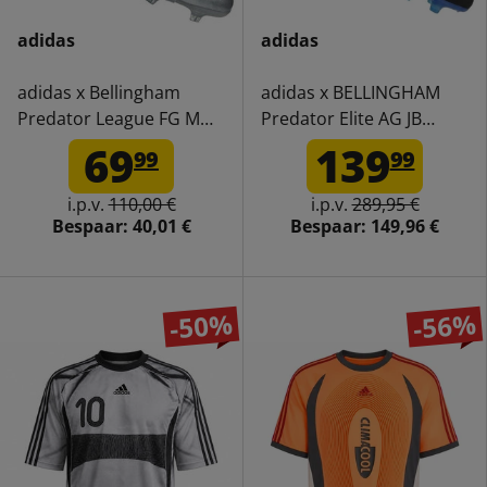
adidas
adidas
adidas x Bellingham
adidas x BELLINGHAM
Predator League FG MG
Predator Elite AG JB
Voetbalschoenen JQ2688
Premium
69
139
99
99
Voetbalschoenen JR1753
i.p.v.
110,00 €
i.p.v.
289,95 €
Bespaar:
40,01 €
Bespaar:
149,96 €
-50%
-56%