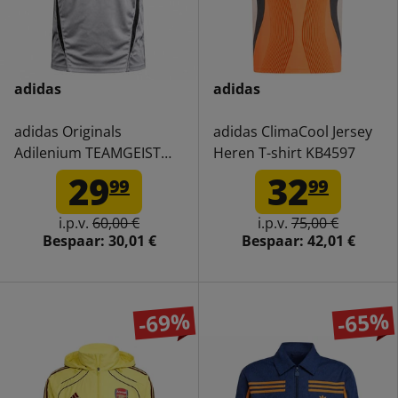
adidas
adidas
adidas Originals
adidas ClimaCool Jersey
Adilenium TEAMGEIST
Heren T-shirt KB4597
Heren Voetbalshirt
29
32
99
99
KF8523
i.p.v.
60,00 €
i.p.v.
75,00 €
Bespaar:
30,01 €
Bespaar:
42,01 €
-69%
-65%