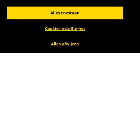
-44%
-55%
Alles toestaan
Cookie-instellingen
Alles afwijzen
adidas
adidas
adidas Predator Elite FG
adidas Predator League
Teaser Premium
Laceless Turf
Voetbalschoenen IF8883
Multinoppen
139
49
99
99
voetbalschoenen IF6385
i.p.v.
250,00 €
i.p.v.
110,00 €
Bespaar:
110,01 €
Bespaar:
60,01 €