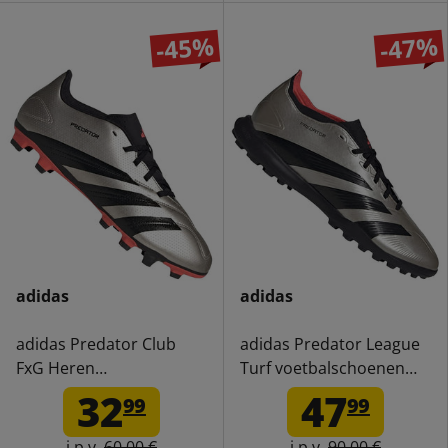
-45%
-47%
adidas
adidas
adidas Predator Club
adidas Predator League
FxG Heren
Turf voetbalschoenen
Voetbalschoenen IF6341
met meerdere noppen
32
47
99
99
voor heren IF6376
i.p.v.
60,00 €
i.p.v.
90,00 €