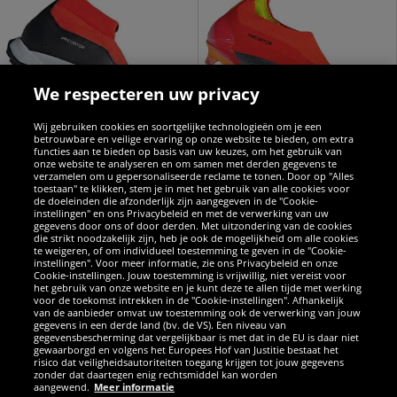
We respecteren uw privacy
Wij gebruiken cookies en soortgelijke technologieën om je een
betrouwbare en veilige ervaring op onze website te bieden, om extra
functies aan te bieden op basis van uw keuzes, om het gebruik van
onze website te analyseren en om samen met derden gegevens te
verzamelen om u gepersonaliseerde reclame te tonen. Door op "Alles
adidas
adidas
toestaan" te klikken, stem je in met het gebruik van alle cookies voor
de doeleinden die afzonderlijk zijn aangegeven in de "Cookie-
instellingen" en ons Privacybeleid en met de verwerking van uw
gegevens door ons of door derden. Met uitzondering van de cookies
adidas Predator League
adidas Predator ELITE
die strikt noodzakelijk zijn, heb je ook de mogelijkheid om alle cookies
Laceless Turf
Laceless FG
te weigeren, of om individueel toestemming te geven in de "Cookie-
instellingen". Voor meer informatie, zie ons Privacybeleid en onze
Multinoppen
voetbalschoenen IF8885
44
139
Cookie-instellingen. Jouw toestemming is vrijwillig, niet vereist voor
99
99
het gebruik van onze website en je kunt deze te allen tijde met werking
voetbalschoenen IG7715
voor de toekomst intrekken in de "Cookie-instellingen". Afhankelijk
van de aanbieder omvat uw toestemming ook de verwerking van jouw
i.p.v.
100,00 €
i.p.v.
270,00 €
gegevens in een derde land (bv. de VS). Een niveau van
Bespaar:
55,01 €
Bespaar:
130,01 €
gegevensbescherming dat vergelijkbaar is met dat in de EU is daar niet
gewaarborgd en volgens het Europees Hof van Justitie bestaat het
risico dat veiligheidsautoriteiten toegang krijgen tot jouw gegevens
zonder dat daartegen enig rechtsmiddel kan worden
aangewend.
Meer informatie