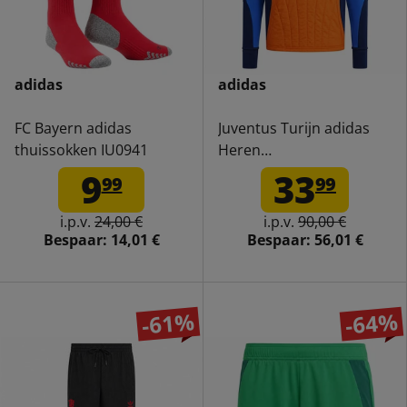
adidas
adidas
FC Bayern adidas
Juventus Turijn adidas
thuissokken IU0941
Heren
Trainingssweatshirt
9
33
99
99
IT3596
i.p.v.
24,00 €
i.p.v.
90,00 €
Bespaar:
14,01 €
Bespaar:
56,01 €
-61%
-64%