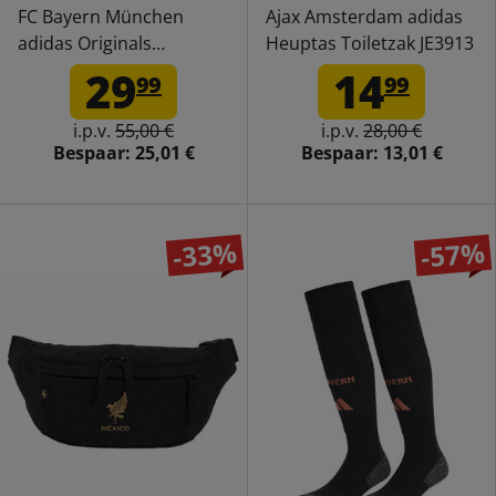
FC Bayern München
Ajax Amsterdam adidas
adidas Originals
Heuptas Toiletzak JE3913
Draagtas Tas JF8346
29
14
99
99
i.p.v.
55,00 €
i.p.v.
28,00 €
Bespaar:
25,01 €
Bespaar:
13,01 €
-33%
-57%