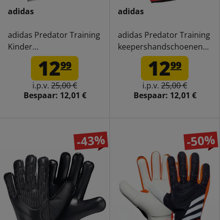
adidas
adidas
adidas Predator Training
adidas Predator Training
Kinder
keepershandschoenen
Keepershandschoenen
JH3811
12
12
99
99
JH3812
i.p.v.
25,00 €
i.p.v.
25,00 €
Bespaar:
12,01 €
Bespaar:
12,01 €
-43%
-50%