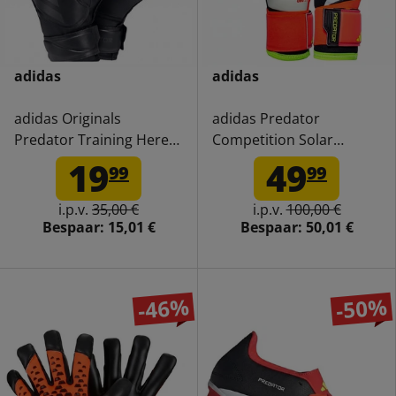
adidas
adidas
adidas Originals
adidas Predator
Predator Training Heren
Competition Solar
Keepershandschoenen
Keepershandschoenen
19
49
99
99
IW6280
IN1602
i.p.v.
35,00 €
i.p.v.
100,00 €
Bespaar:
15,01 €
Bespaar:
50,01 €
-46%
-50%