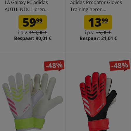
LA Galaxy FC adidas
adidas Predator Gloves
AUTHENTIC Heren
Training heren
Thuisshirt IS4878
keepershandschoenen
59
13
99
99
IX3871
i.p.v.
150,00 €
i.p.v.
35,00 €
Bespaar:
90,01 €
Bespaar:
21,01 €
-48%
-48%