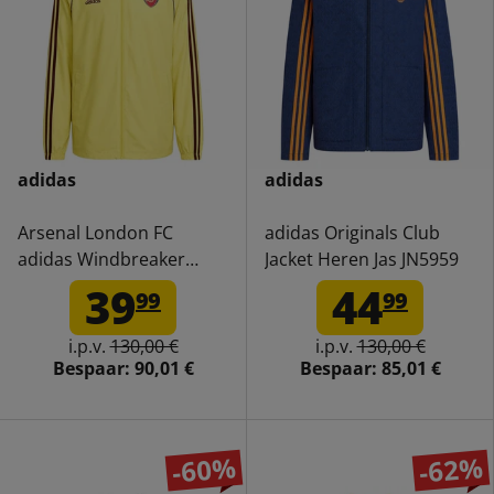
adidas
adidas
Arsenal London FC
adidas Originals Club
adidas Windbreaker
Jacket Heren Jas JN5959
Heren Jas JF0552
39
44
99
99
i.p.v.
130,00 €
i.p.v.
130,00 €
Bespaar:
90,01 €
Bespaar:
85,01 €
-60%
-62%