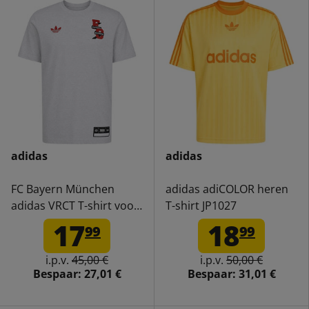
adidas
adidas
FC Bayern München
adidas adiCOLOR heren
adidas VRCT T-shirt voor
T-shirt JP1027
heren JL6112
17
18
99
99
i.p.v.
45,00 €
i.p.v.
50,00 €
Bespaar:
27,01 €
Bespaar:
31,01 €