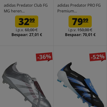
adidas Predator Club FG
adidas Predator PRO FG
MG heren
Premium
voetbalschoenen ID1324
Voetbalschoenen ID3855
32
79
99
99
i.p.v.
60,00 €
i.p.v.
150,00 €
Bespaar:
27,01 €
Bespaar:
70,01 €
-36%
-52%