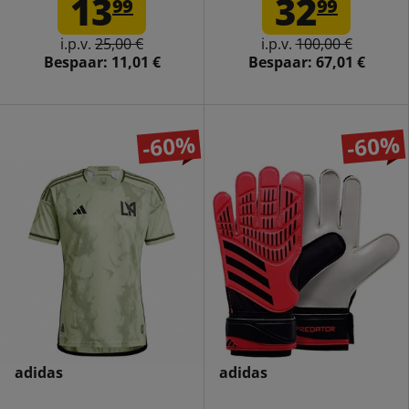
13
32
99
99
JH3790
i.p.v.
25,00 €
i.p.v.
100,00 €
Bespaar:
11,01 €
Bespaar:
67,01 €
-60%
-60%
adidas
adidas