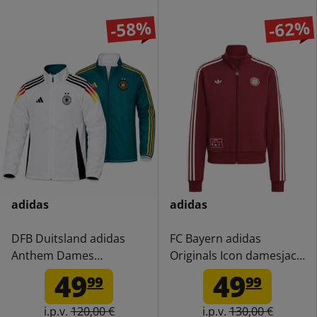
-58%
-62%
adidas
adidas
DFB Duitsland adidas
FC Bayern adidas
Anthem Dames
Originals Icon damesjack
Omkeerbaar Jack JI7282
JF0597
49
49
99
99
i.p.v.
120,00 €
i.p.v.
130,00 €