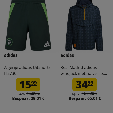
adidas
adidas
Algerije adidas Uitshorts
Real Madrid adidas
IT2730
windjack met halve rits
voor heren IT3796
15
34
99
99
i.p.v.
45,00 €
i.p.v.
100,00 €
Bespaar:
29,01 €
Bespaar:
65,01 €