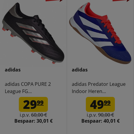
adidas
adidas
adidas COPA PURE 2
adidas Predator League
League FG
Indoor Heren
Voetbalschoenen voor
Zaalschoenen IF6393
29
49
99
99
kinderen IG8730
i.p.v.
60,00 €
i.p.v.
90,00 €
Bespaar:
30,01 €
Bespaar:
40,01 €