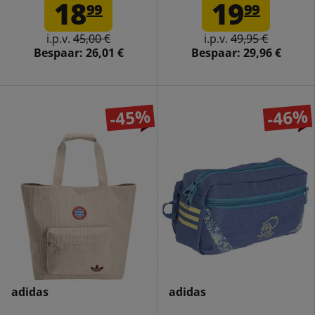
Heren Shorts IZ0111
18
19
99
99
i.p.v.
45,00 €
i.p.v.
49,95 €
Bespaar:
26,01 €
Bespaar:
29,96 €
-45%
-46%
adidas
adidas