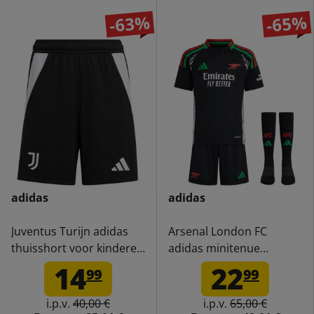
-63%
-65%
adidas
adidas
Juventus Turijn adidas
Arsenal London FC
thuisshort voor kinderen
adidas minitenue
IT3553
peuters shirt en broekje
14
22
99
99
IS8137
i.p.v.
40,00 €
i.p.v.
65,00 €