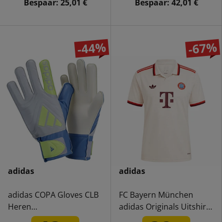
Bespaar:
25,01 €
Bespaar:
42,01 €
-44%
-67%
adidas
adidas
adidas COPA Gloves CLB
FC Bayern München
Heren
adidas Originals Uitshirt
Keepershandschoenen
Dames IT2251