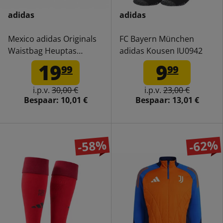
adidas
adidas
Mexico adidas Originals
FC Bayern München
Waistbag Heuptas
adidas Kousen IU0942
JC5842
19
9
99
99
i.p.v.
30,00 €
i.p.v.
23,00 €
Bespaar:
10,01 €
Bespaar:
13,01 €
-58%
-62%