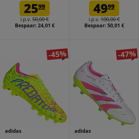
Voetbalschoenen IF6424
Voetbalschoenen IE1242
25
49
99
99
i.p.v.
50,00 €
i.p.v.
100,00 €
Bespaar:
24,01 €
Bespaar:
50,01 €
-45%
-47%
adidas
adidas