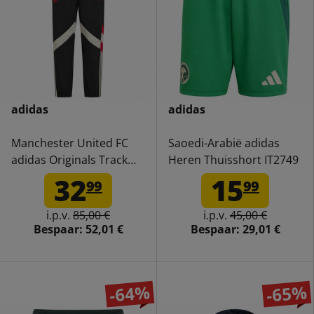
adidas
adidas
Manchester United FC
Saoedi-Arabië adidas
adidas Originals Track
Heren Thuisshort IT2749
Pants Heren Broek
32
15
99
99
IS6527
i.p.v.
85,00 €
i.p.v.
45,00 €
Bespaar:
52,01 €
Bespaar:
29,01 €
-64%
-65%