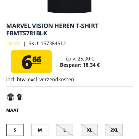
MARVEL VISION HEREN T-SHIRT
FBMTS781BLK
Lizenz
|
SKU:
157384612
6
66
i.p.v.
25,00 €
Bespaar:
18,34 €
incl. btw, excl. verzendkosten.
Vision Marvel heren T-shirt FBMTS780BLK – S
MAAT
S
M
L
XL
2XL