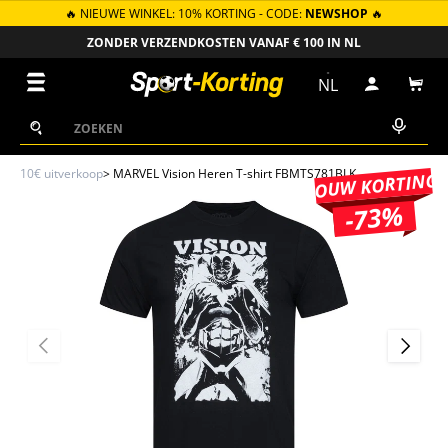
🔥 NIEUWE WINKEL: 10% KORTING - CODE:
NEWSHOP
🔥
GA NAAR INHOUD
ZONDER VERZENDKOSTEN VANAF € 100 IN NL
Menu
NL
Inloggen
Win
Zoeken
Zoeken
10€ uitverkoop
>
MARVEL Vision Heren T-shirt FBMTS781BLK
JOUW KORTING
-73%
VORIGE
VOLGEN