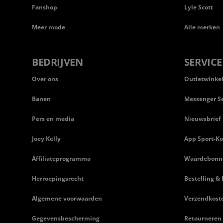
Fanshop
Lyle Scott
Meer mode
Alle merken
BEDRIJVEN
SERVICE
Over ons
Outletwinke
Banen
Messenger Se
Pers en media
Nieuwsbrief
Joey Kelly
App Sport-Ko
Affiliateprogramma
Waardebonn
Herroepingsrecht
Bestelling & 
Algemene voorwaarden
Verzendkost
Gegevensbescherming
Retourneren