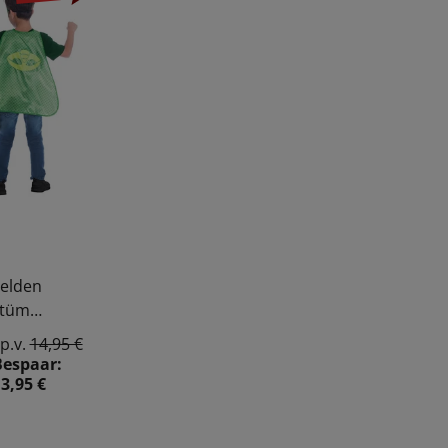
elden
stüm
.p.v.
14,95 €
Bespaar:
3,95 €