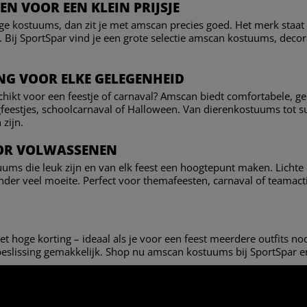
N VOOR EEN KLEIN PRIJSJE
dige kostuums, dan zit je met amscan precies goed. Het merk staat 
. Bij SportSpar vind je een grote selectie amscan kostuums, decora
NG VOOR ELKE GELEGENHEID
chikt voor een feestje of carnaval? Amscan biedt comfortabele, g
feestjes, schoolcarnaval of Halloween. Van dierenkostuums tot su
 zijn.
OR VOLWASSENEN
ms die leuk zijn en van elk feest een hoogtepunt maken. Lichte
nder veel moeite. Perfect voor themafeesten, carnaval of teamactiv
t hoge korting – ideaal als je voor een feest meerdere outfits n
eslissing gemakkelijk. Shop nu amscan kostuums bij SportSpar e