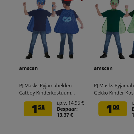
amscan
amscan
PJ Masks Pyjamahelden
PJ Masks Pyjamah
Catboy Kinderkostuum
Gekko Kinder Ko
9903736
9903737
i.p.v.
14,95 €
i
1
1
58
00
Bespaar:
13,37 €
1