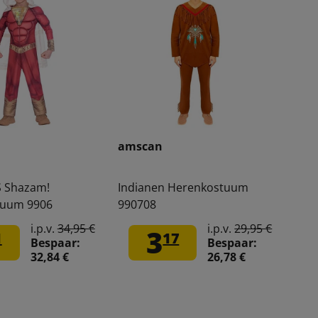
amscan
 Shazam!
Indianen Herenkostuum
tuum 9906
990708
i.p.v.
34,95 €
i.p.v.
29,95 €
3
1
17
Bespaar:
Bespaar:
32,84 €
26,78 €