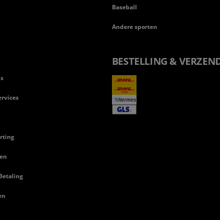
Baseball
Andere sporten
BESTELLING & VERZEN
ls
rvices
rting
en
Betaling
en