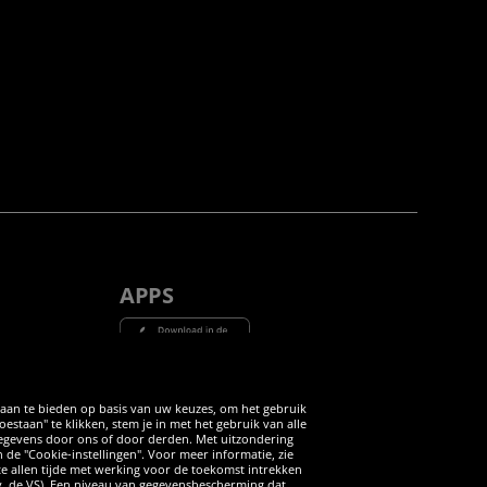
APPS
Tube
 aan te bieden op basis van uw keuzes, om het gebruik
taan" te klikken, stem je in met het gebruik van alle
 gegevens door ons of door derden. Met uitzondering
n de "Cookie-instellingen". Voor meer informatie, zie
 te allen tijde met werking voor de toekomst intrekken
v. de VS). Een niveau van gegevensbescherming dat