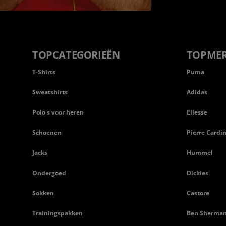
TOPCATEGORIEËN
TOPME
T-Shirts
Puma
Sweatshirts
Adidas
Polo's voor heren
Ellesse
Schoenen
Pierre Cardi
Jacks
Hummel
Ondergoed
Dickies
Sokken
Castore
Trainingspakken
Ben Sherma