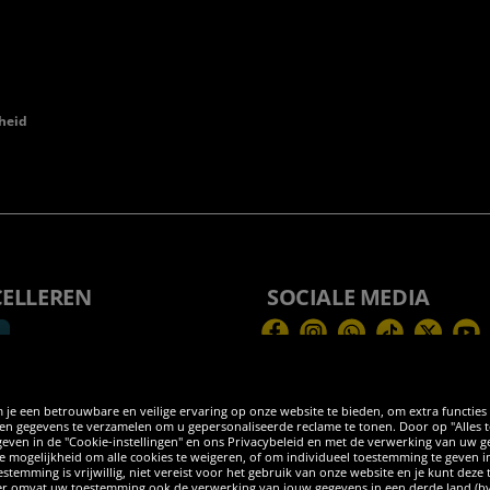
heid
CELLEREN
SOCIALE MEDIA
Facebook
Instagram
WhatsApp
TikTok
Twitter
You
 je een betrouwbare en veilige ervaring op onze website te bieden, om extra functies
 gegevens te verzamelen om u gepersonaliseerde reclame te tonen. Door op "Alles toes
egeven in de "Cookie-instellingen" en ons Privacybeleid en met de verwerking van uw
 de mogelijkheid om alle cookies te weigeren, of om individueel toestemming te geven i
stemming is vrijwillig, niet vereist voor het gebruik van onze website en je kunt deze
eder omvat uw toestemming ook de verwerking van jouw gegevens in een derde land (b