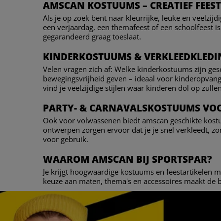
AMSCAN KOSTUUMS – CREATIEF FEESTE
Als je op zoek bent naar kleurrijke, leuke en veelzij
een verjaardag, een themafeest of een schoolfeest is
gegarandeerd graag toeslaat.
KINDERKOSTUUMS & VERKLEEDKLEDI
Velen vragen zich af: Welke kinderkostuums zijn ges
bewegingsvrijheid geven – ideaal voor kinderopvang
vind je veelzijdige stijlen waar kinderen dol op zullen
PARTY- & CARNAVALSKOSTUUMS VO
Ook voor volwassenen biedt amscan geschikte kostuu
ontwerpen zorgen ervoor dat je je snel verkleedt, zo
voor gebruik.
WAAROM AMSCAN BIJ SPORTSPAR?
Je krijgt hoogwaardige kostuums en feestartikelen me
keuze aan maten, thema's en accessoires maakt de b