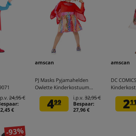
amscan
amscan
PJ Masks Pyjamahelden
DC COMICS
9071
Owlette Kinderkostuum
Kinderkos
99088
.p.v.
24,95 €
i.p.v.
32,95 €
4
2
99
1
Bespaar:
Bespaar:
2,45 €
27,96 €
-93%