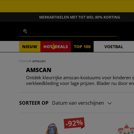
GA NAAR INHOUD
MERKARTIKELEN MET TOT WEL 80% KORTING
Zoeken
NIEUW
HOT
DEALS
TOP 100
VOETBAL
Home
>
amscan
AMSCAN
Ontdek kleurrijke amscan-kostuums voor kinderen en
verkleedkleding voor lage prijzen. Blader nu door en 
SORTEER OP
Datum van verschijnen
-92%