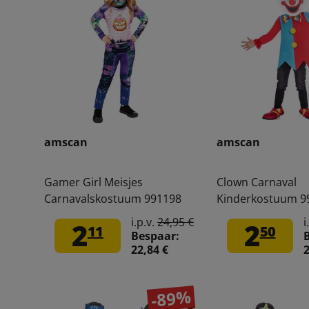
amscan
amscan
Gamer Girl Meisjes
Clown Carnaval
Carnavalskostuum 991198
Kinderkostuum 9
i.p.v.
24,95 €
i
2
2
11
50
Bespaar:
22,84 €
2
-89%