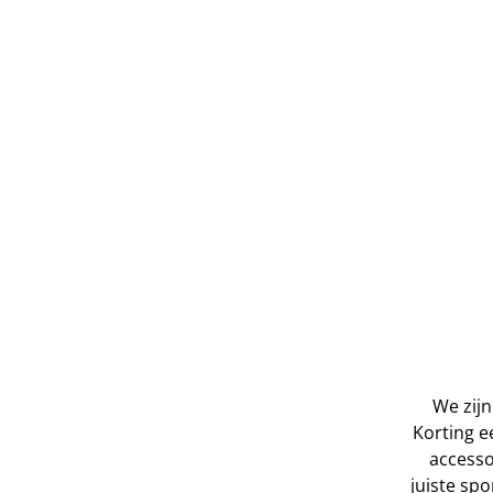
We zijn
Korting e
accesso
juiste spo