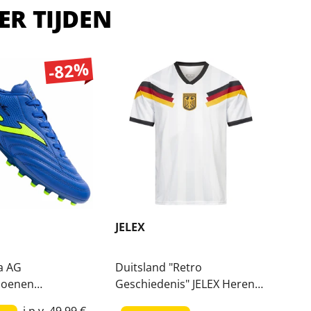
ER TIJDEN
-82%
JELEX
Van
a AG
Duitsland "Retro
Van
hoenen
Geschiedenis" JELEX Heren
VN0
4AGC
thuisshirt
i.p.v.
49,99 €