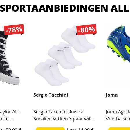
 SPORTAANBIEDINGEN ALL
-78%
-80%
Sergio Tacchini
Joma
aylor ALL
Sergio Tacchini Unisex
Joma Aguil
form
Sneaker Sokken 3 paar wit
Voetbalsc
11909C
SA14165654
AGUW240
p.v.
90,00 €
i.p.v.
14,99 €