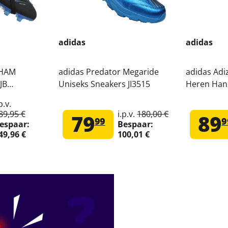
adidas
adidas
GHAM
adidas Predator Megaride
adidas Adi
JB
Uniseks Sneakers JI3515
Heren Han
schoenen
JH5155
p.v.
89,95 €
i.p.v.
180,00 €
79
89
99
9
espaar:
Bespaar:
49,96 €
100,01 €