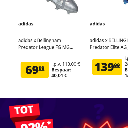
adidas
adidas
adidas x Bellingham
adidas x BELLIN
Predator League FG MG
Predator Elite AG 
Voetbalschoenen JQ2688
Premium Voetbal
i.
JR1753
139
i.p.v.
110,00 €
2
99
69
99
Bespaar:
B
40,01 €
1