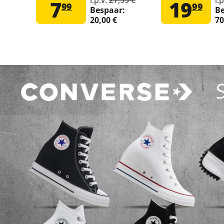
7
19
99
99
Bespaar:
Be
20,00 €
70