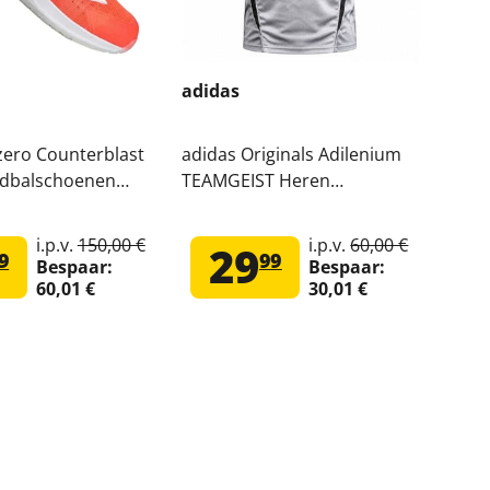
adidas
adi
zero Counterblast
adidas Originals Adilenium
adid
dbalschoenen
TEAMGEIST Heren
Here
Voetbalshirt KF8523
i.p.v.
150,00 €
i.p.v.
60,00 €
29
9
99
Bespaar:
Bespaar:
60,01 €
30,01 €