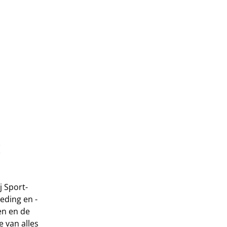
E
j Sport-
eding en -
en en de
e van alles