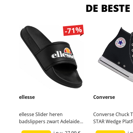
DE BESTE
-71%
ellesse
Converse
ellesse Slider heren
Converse Chuck T
badslippers zwart Adelaide-
STAR Wedge Plat
Black
damessneaker A
i.p.v.
27,99 €
i.