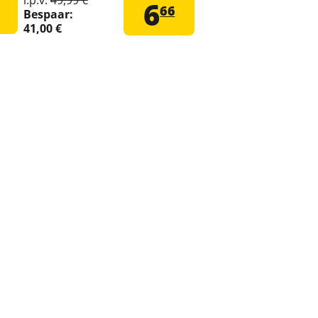
6
66
Bespaar:
41,00 €