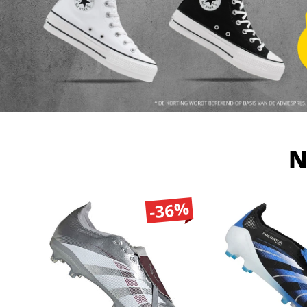
N
-36%