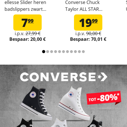
ellesse Slider heren
Converse Chuck
badslippers zwart
Taylor ALL STAR
Adelaide-Black
Wedge Platform
7
19
99
99
damessneaker
A11909C
i.p.v.
27,99 €
i.p.v.
90,00 €
Bespaar:
20,00 €
Bespaar:
70,01 €