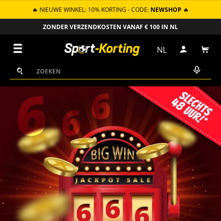
🔥 NIEUWE WINKEL: 10% KORTING - CODE:
NEWSHOP
🔥
GA NAAR INHOUD
ZONDER VERZENDKOSTEN VANAF € 100 IN NL
Menu
NL
Inloggen
Win
Zoeken
Zoeken