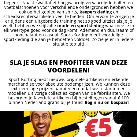
begeert. Naast kwalitatief hoogwaardig vervaardigde ballen en
voetbalschoenen voor verschillende ondergronden hebben we
ook op het gebied van shirts,
keeperskleding
en
scheidsrechtersartikelen veel te bieden. Om ervoor te zorgen je
er tijdens een uitgebreide training net zo goed uitziet als je je
voelt, hebben we stijlvolle
mode en sportkleding
waarmee je in
elk weertype goed voor de dag komt. Ademend en duurzaam of
nonchalant en casual: Sport-Korting biedt voordelige
sportkleding die aan je behoeften voldoet. Zo zie je er in iedere
situatie top uit!
SLA JE SLAG EN PROFITEER VAN DEZE
VOORDELEN!
Sport-Korting biedt nieuwe, originele artikelen en erkende
merchandise voor absolute bodemprijzen. We kunnen deze
extreem lage prijzen aanbieden omdat we restanten en
modellen uit vorige collecties kopen van de fabrikanten. We
bezorgen je favoriete artikelen bij bestellingen vanaf € 100
binnen Nederland gratis bij je thuis!
Begin nu en bespaar!