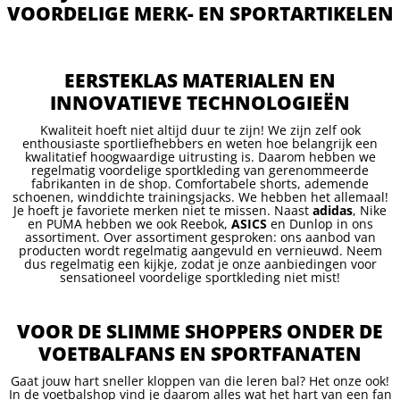
VOORDELIGE MERK- EN SPORTARTIKELEN
EERSTEKLAS MATERIALEN EN
INNOVATIEVE TECHNOLOGIEËN
Kwaliteit hoeft niet altijd duur te zijn! We zijn zelf ook
enthousiaste sportliefhebbers en weten hoe belangrijk een
kwalitatief hoogwaardige uitrusting is. Daarom hebben we
regelmatig voordelige sportkleding van gerenommeerde
fabrikanten in de shop. Comfortabele shorts, ademende
schoenen, winddichte trainingsjacks. We hebben het allemaal!
Je hoeft je favoriete merken niet te missen. Naast
adidas
, Nike
en PUMA hebben we ook Reebok,
ASICS
en Dunlop in ons
assortiment. Over assortiment gesproken: ons aanbod van
producten wordt regelmatig aangevuld en vernieuwd. Neem
dus regelmatig een kijkje, zodat je onze aanbiedingen voor
sensationeel voordelige sportkleding niet mist!
VOOR DE SLIMME SHOPPERS ONDER DE
VOETBALFANS EN SPORTFANATEN
Gaat jouw hart sneller kloppen van die leren bal? Het onze ook!
In de voetbalshop vind je daarom alles wat het hart van een fan