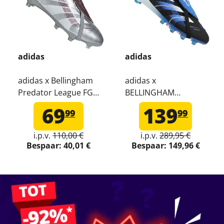
adidas
adidas
adidas x Bellingham
adidas x
Predator League FG
BELLINGHAM
MG Voetbalschoenen
Predator Elite AG JB
69
139
99
99
JQ2688
Premium
Voetbalschoenen
i.p.v.
110,00 €
i.p.v.
289,95 €
JR1753
Bespaar:
40,01 €
Bespaar:
149,96 €