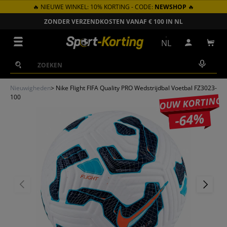
🔥 NIEUWE WINKEL: 10% KORTING - CODE:
NEWSHOP
🔥
GA NAAR INHOUD
ZONDER VERZENDKOSTEN VANAF € 100 IN NL
Menu
NL
Inloggen
Win
Zoeken
Zoeken
Nieuwigheden
>
Nike Flight FIFA Quality PRO Wedstrijdbal Voetbal FZ3023-
100
JOUW KORTING
-64%
VORIGE
VOLGEN