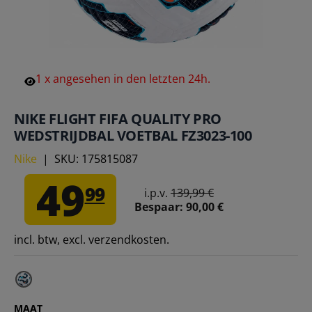
1
x
angesehen
in
den
letzten
24h.
NIKE FLIGHT FIFA QUALITY PRO
WEDSTRIJDBAL VOETBAL FZ3023-100
Nike
|
SKU:
175815087
49
99
i.p.v.
139,99 €
Bespaar:
90,00 €
incl. btw, excl. verzendkosten.
MAAT