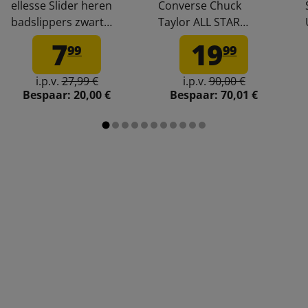
ellesse Slider heren
Converse Chuck
badslippers zwart
Taylor ALL STAR
Adelaide-Black
Wedge Platform
7
19
99
99
damessneaker
A11909C
i.p.v.
27,99 €
i.p.v.
90,00 €
Bespaar:
20,00 €
Bespaar:
70,01 €