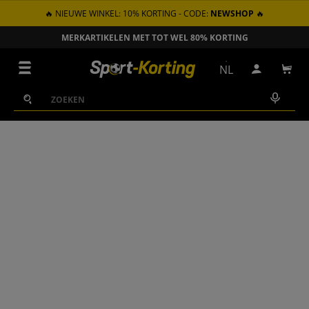
🔥 NIEUWE WINKEL: 10% KORTING - CODE:
NEWSHOP
🔥
GA NAAR INHOUD
ZONDER VERZENDKOSTEN VANAF € 100 IN NL
Menu
NL
Inloggen
Win
Zoeken
Zoeken