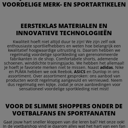
VOORDELIGE MERK- EN SPORTARTIKELEN
EERSTEKLAS MATERIALEN EN
INNOVATIEVE TECHNOLOGIEËN
Kwaliteit hoeft niet altijd duur te zijn! We zijn zelf ook
enthousiaste sportliefhebbers en weten hoe belangrijk een
kwalitatief hoogwaardige uitrusting is. Daarom hebben we
regelmatig voordelige sportkleding van gerenommeerde
fabrikanten in de shop. Comfortabele shorts, ademende
schoenen, winddichte trainingsjacks. We hebben het allemaal!
Je hoeft je favoriete merken niet te missen. Naast
adidas
, Nike
en PUMA hebben we ook Reebok,
ASICS
en Dunlop in ons
assortiment. Over assortiment gesproken: ons aanbod van
producten wordt regelmatig aangevuld en vernieuwd. Neem
dus regelmatig een kijkje, zodat je onze aanbiedingen voor
sensationeel voordelige sportkleding niet mist!
VOOR DE SLIMME SHOPPERS ONDER DE
VOETBALFANS EN SPORTFANATEN
Gaat jouw hart sneller kloppen van die leren bal? Het onze ook!
In de voetbalshop vind je daarom alles wat het hart van een fan