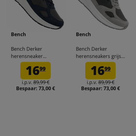
Bench
Bench
Bench Derker
Bench Derker
herensneaker
herensneakers grijs
navy/grijs BEN1028-
BEN1028-P10
16
16
99
99
X32
i.p.v.
89,99 €
i.p.v.
89,99 €
Bespaar:
73,00 €
Bespaar:
73,00 €