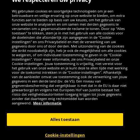
SOCIALE MEDIA
Wij gebruiken cookies en soortgelijke technologieën om je een
betrouwbare en veilige ervaring op onze website te bieden, om extra
Facebook
Instagram
WhatsApp
TikTok
Twitter
YouTube
functies aan te bieden op basis van uw keuzes, om het gebruik van
onze website te analyseren en om samen met derden gegevens te
verzamelen om u gepersonaliseerde reclame te tonen. Door op "Alles
toestaan" te klikken, stem je in met het gebruik van alle cookies voor
de doeleinden die afzonderlijk zijn aangegeven in de "Cookie-
instellingen" en ons Privacybeleid en met de verwerking van uw
APPS
gegevens door ons of door derden. Met uitzondering van de cookies
die strikt noodzakelijk zijn, heb je ook de mogelijkheid om alle cookies
te weigeren, of om individueel toestemming te geven in de "Cookie-
instellingen". Voor meer informatie, zie ons Privacybeleid en onze
Cookie-instellingen. Jouw toestemming is vrijwillig, niet vereist voor
het gebruik van onze website en je kunt deze te allen tijde met werking
voor de toekomst intrekken in de "Cookie-instellingen". Afhankelijk
van de aanbieder omvat uw toestemming ook de verwerking van jouw
gegevens in een derde land (bv. de VS). Een niveau van
gegevensbescherming dat vergelijkbaar is met dat in de EU is daar niet
gewaarborgd en volgens het Europees Hof van Justitie bestaat het
risico dat veiligheidsautoriteiten toegang krijgen tot jouw gegevens
zonder dat daartegen enig rechtsmiddel kan worden
Copyright © 2026 Sportspar GmbH, Gustav-Adolf-Ring 7, 04838 Eilenburg
aangewend.
Meer informatie
GER - Alle rechten voorbehouden
Alles toestaan
*Alle prijzen incl. wettelijke btw excl. verzendingskosten en eventueel
kosten voor levering ter plaatse, tenzij anderszins beschreven. 1Huidige
of eerdere aanbevolen verkoopprijs van de fabrikant inclusief btw
Cookie-instellingen