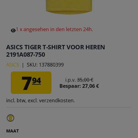
1
x
angesehen
in
den
letzten
24h.
ASICS TIGER T-SHIRT VOOR HEREN
2191A087-750
ASICS
|
SKU:
137880399
7
94
i.p.v.
35,00 €
Bespaar:
27,06 €
incl. btw, excl. verzendkosten.
MAAT