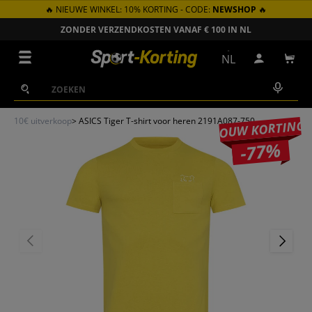
🔥 NIEUWE WINKEL: 10% KORTING - CODE:
NEWSHOP
🔥
GA NAAR INHOUD
ZONDER VERZENDKOSTEN VANAF € 100 IN NL
Menu
NL
Inloggen
Win
Zoeken
Zoeken
10€ uitverkoop
>
ASICS Tiger T-shirt voor heren 2191A087-750
JOUW KORTING
-77%
VORIGE
VOLGEN