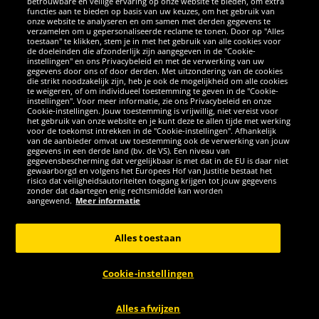
betrouwbare en veilige ervaring op onze website te bieden, om extra
functies aan te bieden op basis van uw keuzes, om het gebruik van
onze website te analyseren en om samen met derden gegevens te
verzamelen om u gepersonaliseerde reclame te tonen. Door op "Alles
SOCIALE MEDIA
toestaan" te klikken, stem je in met het gebruik van alle cookies voor
de doeleinden die afzonderlijk zijn aangegeven in de "Cookie-
instellingen" en ons Privacybeleid en met de verwerking van uw
Facebook
Instagram
WhatsApp
TikTok
Twitter
YouTube
gegevens door ons of door derden. Met uitzondering van de cookies
die strikt noodzakelijk zijn, heb je ook de mogelijkheid om alle cookies
te weigeren, of om individueel toestemming te geven in de "Cookie-
instellingen". Voor meer informatie, zie ons Privacybeleid en onze
APPS
Cookie-instellingen. Jouw toestemming is vrijwillig, niet vereist voor
het gebruik van onze website en je kunt deze te allen tijde met werking
voor de toekomst intrekken in de "Cookie-instellingen". Afhankelijk
van de aanbieder omvat uw toestemming ook de verwerking van jouw
gegevens in een derde land (bv. de VS). Een niveau van
gegevensbescherming dat vergelijkbaar is met dat in de EU is daar niet
gewaarborgd en volgens het Europees Hof van Justitie bestaat het
risico dat veiligheidsautoriteiten toegang krijgen tot jouw gegevens
zonder dat daartegen enig rechtsmiddel kan worden
aangewend.
Meer informatie
Copyright © 2026 Sportspar GmbH, Gustav-Adolf-Ring 7, 04838 Eilenburg
GER - Alle rechten voorbehouden
Alles toestaan
*Alle prijzen incl. wettelijke btw excl. verzendingskosten en eventueel
kosten voor levering ter plaatse, tenzij anderszins beschreven. 1Huidige
Cookie-instellingen
of eerdere aanbevolen verkoopprijs van de fabrikant inclusief btw
ANNULERING
Alles afwijzen