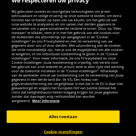
We respecteren uw privacy
Wij gebruiken cookies en soortgelijke technologieën om je een
betrouwbare en veilige ervaring op onze website te bieden, om extra
functies aan te bieden op basis van uw keuzes, om het gebruik van
onze website te analyseren en om samen met derden gegevens te
verzamelen om u gepersonaliseerde reclame te tonen. Door op "Alles
SOCIALE MEDIA
toestaan" te klikken, stem je in met het gebruik van alle cookies voor
de doeleinden die afzonderlijk zijn aangegeven in de "Cookie-
instellingen" en ons Privacybeleid en met de verwerking van uw
Facebook
Instagram
WhatsApp
TikTok
Twitter
YouTube
gegevens door ons of door derden. Met uitzondering van de cookies
die strikt noodzakelijk zijn, heb je ook de mogelijkheid om alle cookies
te weigeren, of om individueel toestemming te geven in de "Cookie-
instellingen". Voor meer informatie, zie ons Privacybeleid en onze
APPS
Cookie-instellingen. Jouw toestemming is vrijwillig, niet vereist voor
het gebruik van onze website en je kunt deze te allen tijde met werking
voor de toekomst intrekken in de "Cookie-instellingen". Afhankelijk
van de aanbieder omvat uw toestemming ook de verwerking van jouw
gegevens in een derde land (bv. de VS). Een niveau van
gegevensbescherming dat vergelijkbaar is met dat in de EU is daar niet
gewaarborgd en volgens het Europees Hof van Justitie bestaat het
risico dat veiligheidsautoriteiten toegang krijgen tot jouw gegevens
zonder dat daartegen enig rechtsmiddel kan worden
aangewend.
Meer informatie
Copyright © 2026 Sportspar GmbH, Gustav-Adolf-Ring 7, 04838 Eilenburg
GER - Alle rechten voorbehouden
Alles toestaan
*Alle prijzen incl. wettelijke btw excl. verzendingskosten en eventueel
kosten voor levering ter plaatse, tenzij anderszins beschreven. 1Huidige
Cookie-instellingen
of eerdere aanbevolen verkoopprijs van de fabrikant inclusief btw