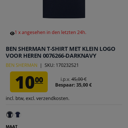
1
x
angesehen
in
den
letzten
24h.
BEN SHERMAN T-SHIRT MET KLEIN LOGO
VOOR HEREN 0076266-DARKNAVY
BEN SHERMAN
|
SKU:
170232521
10
00
i.p.v.
45,00 €
Bespaar:
35,00 €
incl. btw, excl. verzendkosten.
BEN SHERMAN T-shirt voor heren met klein logo 0
MAAT