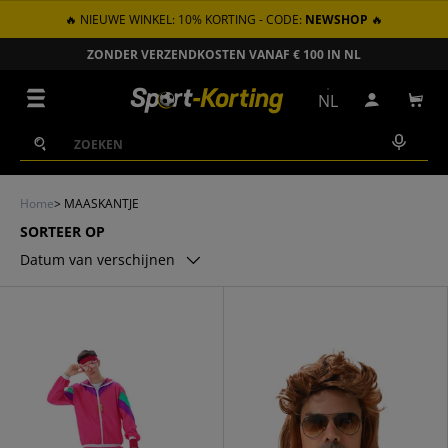
🔥 NIEUWE WINKEL: 10% KORTING - CODE:
NEWSHOP
🔥
GA NAAR INHOUD
ZONDER VERZENDKOSTEN VANAF € 100 IN NL
Menu
NL
Inloggen
Win
Zoeken
Zoeken
Home
>
MAASKANTJE
SORTEER OP
Datum van verschijnen