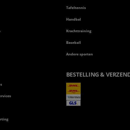
Tafeltennis
Handbal
n
Krachttraining
Baseball
Andere sporten
BESTELLING & VERZEN
ls
rvices
rting