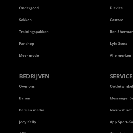
Ondergoed
Dickies
Sokken
Castore
Trainingspakken
Ben Sherma
Fanshop
Lyle Scott
Meer mode
Alle merken
BEDRIJVEN
SERVICE
Over ons
Outletwinke
Banen
Messenger Se
Pers en media
Nieuwsbrief
Joey Kelly
App Sport-Ko