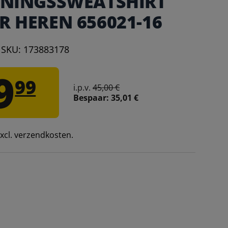
ININGSSWEATSHIRT
R HEREN 656021-16
|
SKU:
173883178
9
99
i.p.v.
45,00 €
Bespaar:
35,01 €
 excl. verzendkosten.