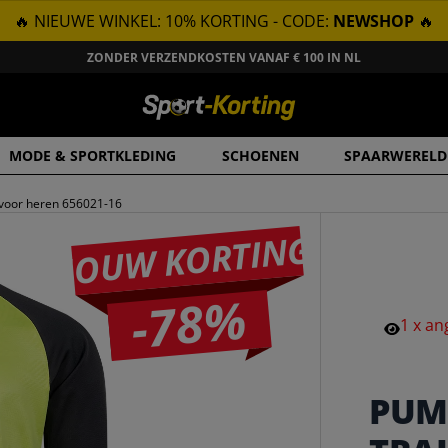
🔥 NIEUWE WINKEL: 10% KORTING - CODE:
NEWSHOP
🔥
ZONDER VERZENDKOSTEN VANAF € 100 IN NL
MODE & SPORTKLEDING
SCHOENEN
SPAARWERELD
voor heren 656021-16
JOUW KORTING
-78%
1
x
an
PUM