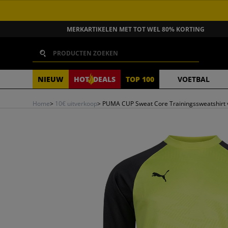
GA NAAR INHOUD
MERKARTIKELEN MET TOT WEL 80% KORTING
Zoeken
NIEUW
HOT
DEALS
TOP 100
VOETBAL
Home
>
10€ uitverkoop
>
PUMA CUP Sweat Core Trainingssweatshirt 