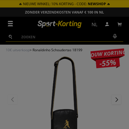
🔥 NIEUWE WINKEL: 10% KORTING - CODE:
NEWSHOP
🔥
GA NAAR INHOUD
ZONDER VERZENDKOSTEN VANAF € 100 IN NL
Menu
NL
Inloggen
Win
Zoeken
Zoeken
10€ uitverkoop
>
Ronaldinho Schoudertas 18199
JOUW KORTING
-55%
VORIGE
VOLGEN