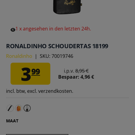
1
x
angesehen
in
den
letzten
24h.
RONALDINHO SCHOUDERTAS 18199
Ronaldinho
|
SKU:
70019746
3
99
i.p.v.
8,95 €
Bespaar:
4,96 €
incl. btw, excl. verzendkosten.
Ronaldinho Kinderen Rugzak 18201 – Eén maat voor
Ronaldinho Dual Action Pump 
MAAT