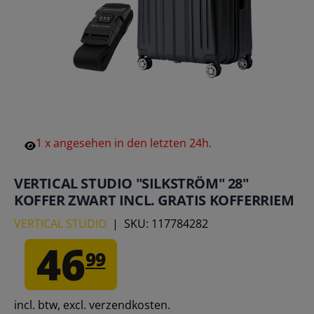
1
x
angesehen
in
den
letzten
24h.
VERTICAL STUDIO "SILKSTRÖM" 28"
KOFFER ZWART INCL. GRATIS KOFFERRIEM
VERTICAL STUDIO
|
SKU:
117784282
46
99
incl. btw, excl. verzendkosten.