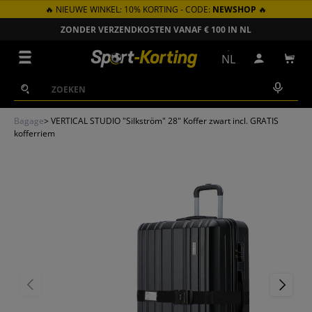
🔥 NIEUWE WINKEL: 10% KORTING - CODE:
NEWSHOP
🔥
GA NAAR INHOUD
ZONDER VERZENDKOSTEN VANAF € 100 IN NL
Menu
NL
Inloggen
Win
Zoeken
Zoeken
Bagage
>
VERTICAL STUDIO "Silkström" 28" Koffer zwart incl. GRATIS
kofferriem
VORIGE
VOLGEN