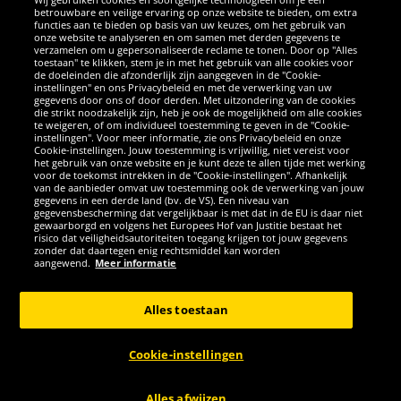
betrouwbare en veilige ervaring op onze website te bieden, om extra
functies aan te bieden op basis van uw keuzes, om het gebruik van
onze website te analyseren en om samen met derden gegevens te
verzamelen om u gepersonaliseerde reclame te tonen. Door op "Alles
SOCIALE MEDIA
toestaan" te klikken, stem je in met het gebruik van alle cookies voor
de doeleinden die afzonderlijk zijn aangegeven in de "Cookie-
instellingen" en ons Privacybeleid en met de verwerking van uw
Facebook
Instagram
WhatsApp
TikTok
Twitter
YouTube
gegevens door ons of door derden. Met uitzondering van de cookies
die strikt noodzakelijk zijn, heb je ook de mogelijkheid om alle cookies
te weigeren, of om individueel toestemming te geven in de "Cookie-
instellingen". Voor meer informatie, zie ons Privacybeleid en onze
APPS
Cookie-instellingen. Jouw toestemming is vrijwillig, niet vereist voor
het gebruik van onze website en je kunt deze te allen tijde met werking
voor de toekomst intrekken in de "Cookie-instellingen". Afhankelijk
van de aanbieder omvat uw toestemming ook de verwerking van jouw
gegevens in een derde land (bv. de VS). Een niveau van
gegevensbescherming dat vergelijkbaar is met dat in de EU is daar niet
gewaarborgd en volgens het Europees Hof van Justitie bestaat het
risico dat veiligheidsautoriteiten toegang krijgen tot jouw gegevens
zonder dat daartegen enig rechtsmiddel kan worden
aangewend.
Meer informatie
Copyright © 2026 Sportspar GmbH, Gustav-Adolf-Ring 7, 04838 Eilenburg
GER - Alle rechten voorbehouden
Alles toestaan
*Alle prijzen incl. wettelijke btw excl. verzendingskosten en eventueel
kosten voor levering ter plaatse, tenzij anderszins beschreven. 1Huidige
Cookie-instellingen
of eerdere aanbevolen verkoopprijs van de fabrikant inclusief btw
ANNULERING
Alles afwijzen