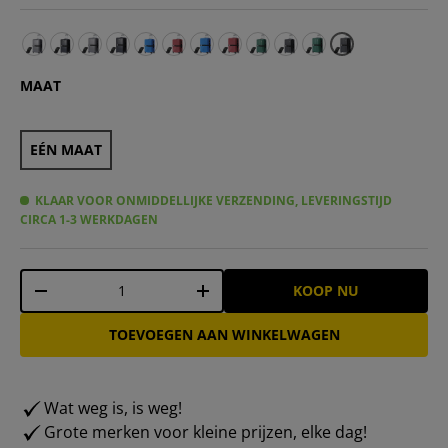
VERTICAL STUDIO "Bergen" 24" Koffer grijs incl. GRATIS 
VERTICAL STUDIO "Bergen" 24" Koffer zwart incl. GRA
VERTICAL STUDIO "Bergen" 28" Koffer grijs incl. 
VERTICAL STUDIO "Bergen" 28" Koffer zwart i
VERTICAL STUDIO "Malmö" 24" Koffer blau 
VERTICAL STUDIO "Malmö" 24" koffer w
VERTICAL STUDIO "Malmö" 28" Koff
VERTICAL STUDIO "Malmö" 28" K
VERTICAL STUDIO "Silkström
VERTICAL STUDIO "Silks
VERTICAL STUDIO "S
MAAT
EÉN MAAT
KLAAR VOOR ONMIDDELLIJKE VERZENDING, LEVERINGSTIJD
CIRCA 1-3 WERKDAGEN
Aantal
KOOP NU
-
+
TOEVOEGEN AAN WINKELWAGEN
Wat weg is, is weg!
Grote merken voor kleine prijzen, elke dag!