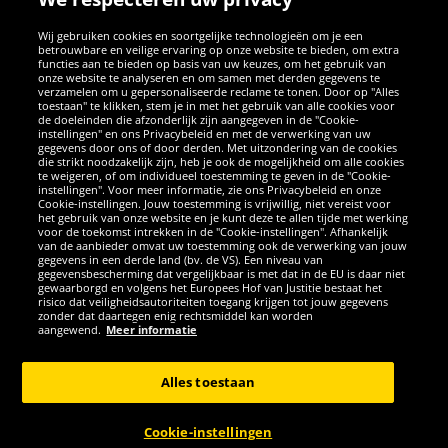
SOCIALE MEDIA
Wij gebruiken cookies en soortgelijke technologieën om je een
betrouwbare en veilige ervaring op onze website te bieden, om extra
Facebook
Instagram
WhatsApp
TikTok
Twitter
YouTube
functies aan te bieden op basis van uw keuzes, om het gebruik van
onze website te analyseren en om samen met derden gegevens te
verzamelen om u gepersonaliseerde reclame te tonen. Door op "Alles
toestaan" te klikken, stem je in met het gebruik van alle cookies voor
de doeleinden die afzonderlijk zijn aangegeven in de "Cookie-
instellingen" en ons Privacybeleid en met de verwerking van uw
APPS
gegevens door ons of door derden. Met uitzondering van de cookies
die strikt noodzakelijk zijn, heb je ook de mogelijkheid om alle cookies
te weigeren, of om individueel toestemming te geven in de "Cookie-
instellingen". Voor meer informatie, zie ons Privacybeleid en onze
Cookie-instellingen. Jouw toestemming is vrijwillig, niet vereist voor
het gebruik van onze website en je kunt deze te allen tijde met werking
voor de toekomst intrekken in de "Cookie-instellingen". Afhankelijk
van de aanbieder omvat uw toestemming ook de verwerking van jouw
gegevens in een derde land (bv. de VS). Een niveau van
gegevensbescherming dat vergelijkbaar is met dat in de EU is daar niet
gewaarborgd en volgens het Europees Hof van Justitie bestaat het
risico dat veiligheidsautoriteiten toegang krijgen tot jouw gegevens
zonder dat daartegen enig rechtsmiddel kan worden
Copyright © 2026 Sportspar GmbH, Gustav-Adolf-Ring 7, 04838 Eilenburg
aangewend.
Meer informatie
GER - Alle rechten voorbehouden
Alles toestaan
*Alle prijzen incl. wettelijke btw excl. verzendingskosten en eventueel
kosten voor levering ter plaatse, tenzij anderszins beschreven. 1Huidige
of eerdere aanbevolen verkoopprijs van de fabrikant inclusief btw
Cookie-instellingen