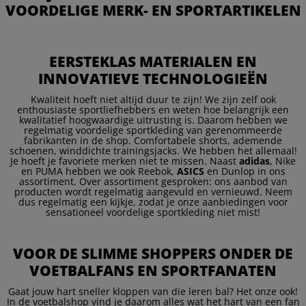
VOORDELIGE MERK- EN SPORTARTIKELEN
EERSTEKLAS MATERIALEN EN
INNOVATIEVE TECHNOLOGIEËN
Kwaliteit hoeft niet altijd duur te zijn! We zijn zelf ook
enthousiaste sportliefhebbers en weten hoe belangrijk een
kwalitatief hoogwaardige uitrusting is. Daarom hebben we
regelmatig voordelige sportkleding van gerenommeerde
fabrikanten in de shop. Comfortabele shorts, ademende
schoenen, winddichte trainingsjacks. We hebben het allemaal!
Je hoeft je favoriete merken niet te missen. Naast
adidas
, Nike
en PUMA hebben we ook Reebok,
ASICS
en Dunlop in ons
assortiment. Over assortiment gesproken: ons aanbod van
producten wordt regelmatig aangevuld en vernieuwd. Neem
dus regelmatig een kijkje, zodat je onze aanbiedingen voor
sensationeel voordelige sportkleding niet mist!
VOOR DE SLIMME SHOPPERS ONDER DE
VOETBALFANS EN SPORTFANATEN
Gaat jouw hart sneller kloppen van die leren bal? Het onze ook!
In de voetbalshop vind je daarom alles wat het hart van een fan