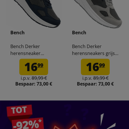
Bench
Bench
Bench Derker
Bench Derker
herensneaker
herensneakers grijs
navy/grijs BEN1028-
BEN1028-P10
16
16
99
99
X32
i.p.v.
89,99 €
i.p.v.
89,99 €
Bespaar:
73,00 €
Bespaar:
73,00 €