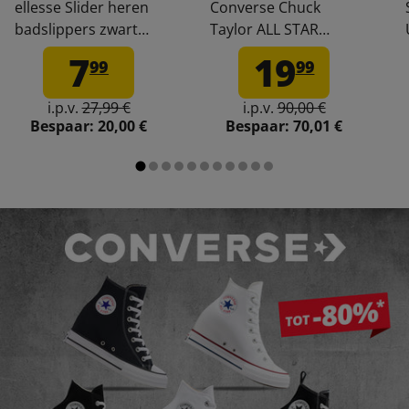
ellesse Slider heren
Converse Chuck
badslippers zwart
Taylor ALL STAR
Adelaide-Black
Wedge Platform
7
19
99
99
damessneaker
A11909C
i.p.v.
27,99 €
i.p.v.
90,00 €
Bespaar:
20,00 €
Bespaar:
70,01 €